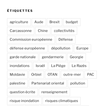
ÉTIQUETTES
agriculture
Aude
Brexit
budget
Carcassonne
Chine
collectivités
Commission européenne
Défense
défense européenne
dépollution
Europe
garde nationale
gendarmerie
Georgie
inondations
Israël
La Piège
Le Razès
Moldavie
Orbiel
OTAN
outre-mer
PAC
palestine
Partenariat oriental
pollution
question écrite
renseignement
risque inondation
risques climatiques