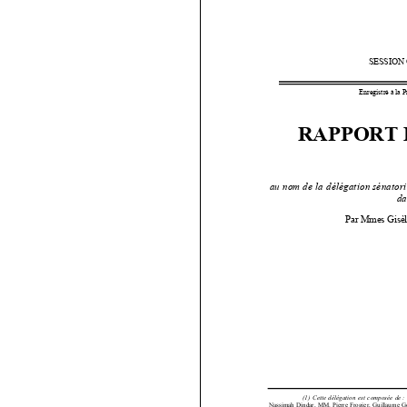
l’Europe
doit
pérenniser
ses
financeme
et
adapter
sa
réglementat