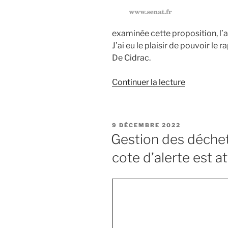
examinée cette proposition, l’
J’ai eu le plaisir de pouvoir l
De Cidrac.
Continuer la lecture
de
« Résolutio
européenn
sur
PUBLIÉ
9 DÉCEMBRE 2022
la
LE
Gestion des déchets
gestion
cote d’alerte est a
des
déchets
en
outre-
mer
: