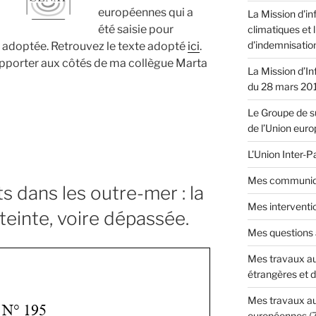
européennes qui a
La Mission d'in
été saisie pour
climatiques et 
d'indemnisatio
a adoptée. Retrouvez le texte adopté
ici
.
e rapporter aux côtés de ma collègue Marta
La Mission d’In
du 28 mars 20
Le Groupe de su
de l’Union eur
n
e
L’Union Inter-
Mes communiq
 dans les outre-mer : la
Mes interventi
tteinte, voire dépassée.
Mes questions
Mes travaux au
étrangères et 
Mes travaux au
européennes
(