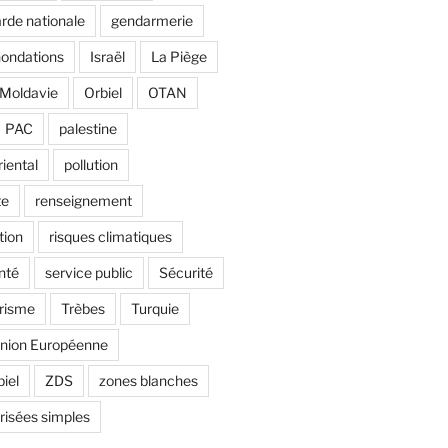
rde nationale
gendarmerie
nondations
Israël
La Piège
Moldavie
Orbiel
OTAN
PAC
palestine
riental
pollution
te
renseignement
tion
risques climatiques
nté
service public
Sécurité
risme
Trèbes
Turquie
nion Européenne
biel
ZDS
zones blanches
risées simples