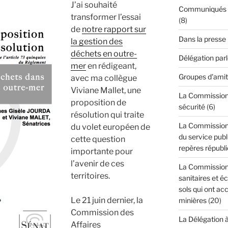
J’ai souhaité
Communiqués de
transformer l’essai
(8)
de
notre rapport sur
Dans la presse
la gestion des
déchets en outre-
Délégation par
mer
en rédigeant,
Groupes d'amit
avec ma collègue
Viviane Mallet, une
La Commission d
proposition de
sécurité
(6)
résolution qui traite
La Commission 
du volet européen de
du service publi
cette question
repères républi
importante pour
l’avenir de ces
La Commission 
territoires.
sanitaires et é
sols qui ont acc
Le 21 juin dernier, la
minières
(20)
Commission des
La Délégation 
Affaires