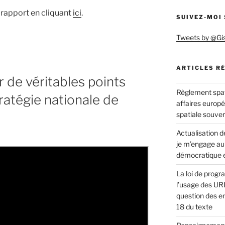
 rapport en cliquant
ici
.
SUIVEZ-MOI
Tweets by @Gi
ARTICLES R
 de véritables points
Règlement spat
ratégie nationale de
affaires europ
spatiale souve
Actualisation de
je m’engage au
démocratique e
La loi de progr
l’usage des URL
question des en
18 du texte