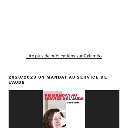
de
l’Aude
:
j’interroge
le
Gouvernement »
Lire plus de publications sur Calaméo
2020/2023 UN MANDAT AU SERVICE DE
L’AUDE
Lecteur
vidéo