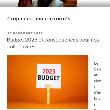
Aller
au
contenu
ÉTIQUETTE : COLLECTIVITÉS
principal
PUBLIÉ
25 NOVEMBRE 2022
LE
Budget 2023 et conséquences pour nos
collectivités
Le
Sén
at
vien
t
d’ac
heve
r