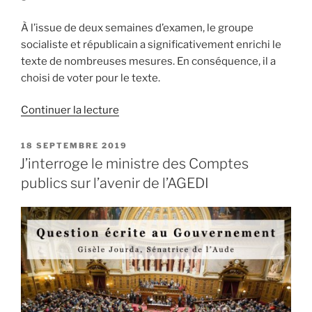
À l’issue de deux semaines d’examen, le groupe
socialiste et républicain a significativement enrichi le
texte de nombreuses mesures. En conséquence, il a
choisi de voter pour le texte.
Continuer la lecture
de
« Engagement
dans
PUBLIÉ
18 SEPTEMBRE 2019
LE
la
J’interroge le ministre des Comptes
vie
publics sur l’avenir de l’AGEDI
locale
:
pour
les
sénateurs
socialistes,
des
avancées