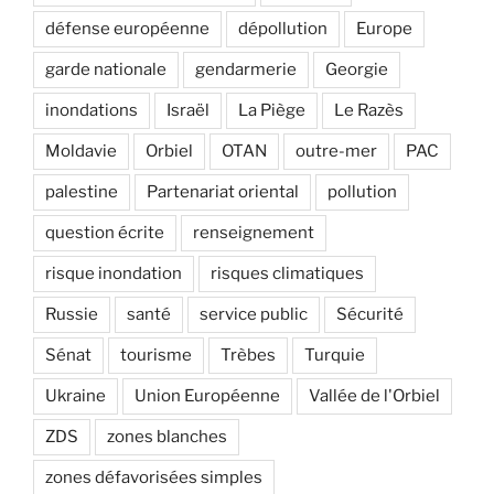
défense européenne
dépollution
Europe
garde nationale
gendarmerie
Georgie
inondations
Israël
La Piège
Le Razès
Moldavie
Orbiel
OTAN
outre-mer
PAC
palestine
Partenariat oriental
pollution
question écrite
renseignement
risque inondation
risques climatiques
Russie
santé
service public
Sécurité
Sénat
tourisme
Trèbes
Turquie
Ukraine
Union Européenne
Vallée de l'Orbiel
ZDS
zones blanches
zones défavorisées simples