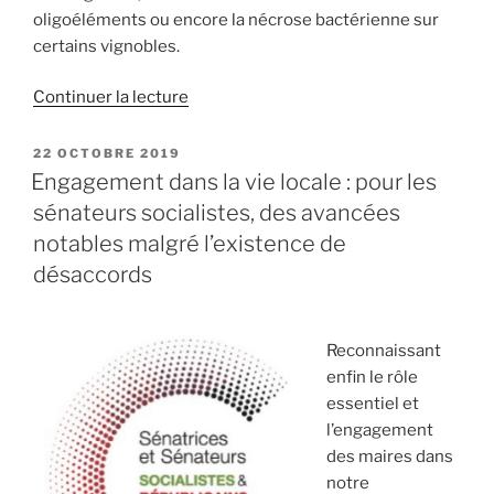
oligoéléments ou encore la nécrose bactérienne sur
certains vignobles.
Continuer la lecture
de
« Il
faut
PUBLIÉ
22 OCTOBRE 2019
LE
aider
Engagement dans la vie locale : pour les
les
sénateurs socialistes, des avancées
collectivités
notables malgré l’existence de
à
désaccords
lutter
efficacement
contre
Reconnaissant
la
enfin le rôle
Bactérie
essentiel et
«
l’engagement
Xylella
des maires dans
fastidiosa
notre