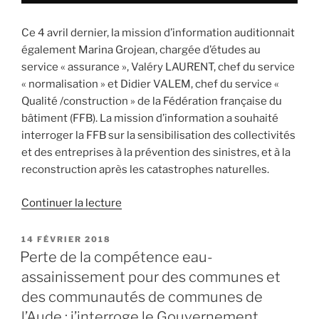
Ce 4 avril dernier, la mission d’information auditionnait
également Marina Grojean, chargée d’études au
service « assurance », Valéry LAURENT, chef du service
« normalisation » et Didier VALEM, chef du service «
Qualité /construction » de la Fédération française du
bâtiment (FFB). La mission d’information a souhaité
interroger la FFB sur la sensibilisation des collectivités
et des entreprises à la prévention des sinistres, et à la
reconstruction après les catastrophes naturelles.
Continuer la lecture
de
« Sensibiliser
les
PUBLIÉ
14 FÉVRIER 2018
LE
collectivités
Perte de la compétence eau-
et
assainissement pour des communes et
les
des communautés de communes de
entreprises
l’Aude : j’interroge le Gouvernement