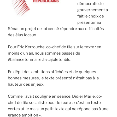
»
démocratie, le
:
gouvernement a
j’interpelle
fait le choix de
le
présenter au
ministre
Sénat un projet de loi censé répondre aux difficultés
de
des élus locaux.
l’Agriculture. »
Pour Éric Kerrouche, co-chef de file sur le texte : en
moins d’un an, nous sommes passés de
#balancetonmaire à #cajoletonélu.
En dépit des ambitions affichées et de quelques
bonnes mesures, le texte présenté n’était pas à la
hauteur des enjeux.
Comme l’avait souligné en séance, Didier Marie, co-
chef de file socialiste pour le texte : « c’est un texte
certes utile mais un petit texte qui ne répond pas à une
grande ambition ».