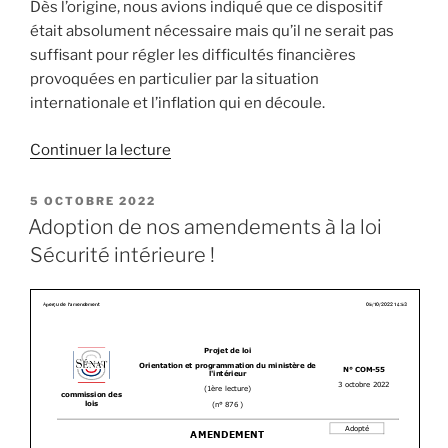
Dès l’origine, nous avions indiqué que ce dispositif
était absolument nécessaire mais qu’il ne serait pas
suffisant pour régler les difficultés financières
provoquées en particulier par la situation
internationale et l’inflation qui en découle.
Continuer la lecture
de
« Budget
2023
PUBLIÉ
5 OCTOBRE 2022
LE
et
Adoption de nos amendements à la loi
conséquences
Sécurité intérieure !
pour
nos
collectivités »