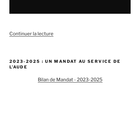
Continuer la lecture
de
« Perte
de
la
2023-2025 : UN MANDAT AU SERVICE DE
compétence
L’AUDE
eau-
assainissement
Bilan de Mandat - 2023-2025
pour
des
communes
et
des
communautés
de
communes