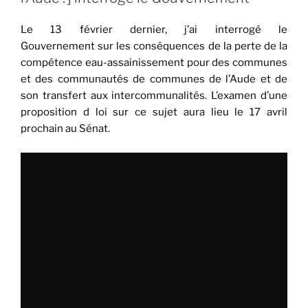
à
la
Le 13 février dernier, j’ai interrogé le
prévention
Gouvernement sur les conséquences de la perte de la
des
compétence eau-assainissement pour des communes
sinistres.
et des communautés de communes de l’Aude et de
Reconstruire
son transfert aux intercommunalités. L’examen d’une
après
proposition d loi sur ce sujet aura lieu le 17 avril
une
prochain au Sénat.
catastrophe
naturelle. »