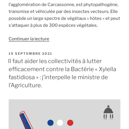
l’agglomération de Carcassonne, est phytopathogène,
transmise et véhiculée par des insectes vecteurs. Elle
possède un large spectre de végétaux « hôtes » et peut
s’attaquer à plus de 300 espèces végétales.
Continuer la lecture
de
« Comment
aider
PUBLIÉ
15 SEPTEMBRE 2021
LE
financièrement
Il faut aider les collectivités à lutter
les
efficacement contre la Bactérie « Xylella
collectivités
fastidiosa » : j’interpelle le ministre de
qui
l’Agriculture.
luttent
contre
la
Bactérie
«
Xylella
fastidiosa