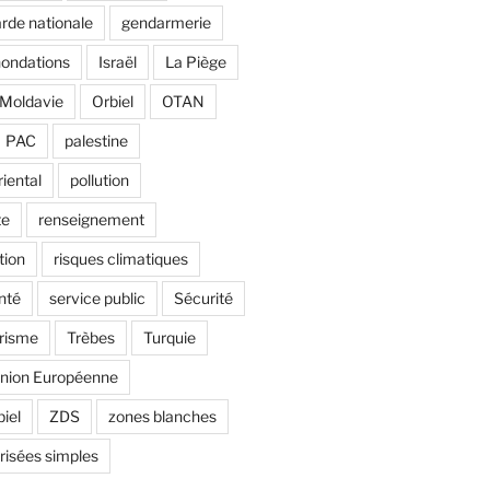
rde nationale
gendarmerie
nondations
Israël
La Piège
Moldavie
Orbiel
OTAN
PAC
palestine
riental
pollution
te
renseignement
tion
risques climatiques
nté
service public
Sécurité
risme
Trèbes
Turquie
nion Européenne
biel
ZDS
zones blanches
risées simples