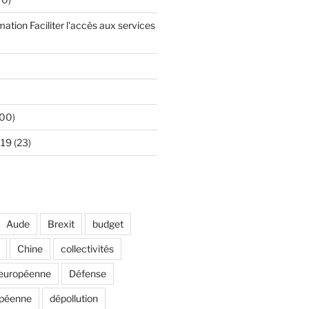
mation Faciliter l'accès aux services
00)
 19
(23)
Aude
Brexit
budget
Chine
collectivités
européenne
Défense
opéenne
dépollution