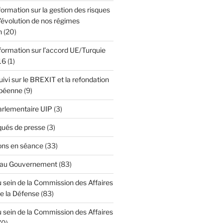
formation sur la gestion des risques
l'évolution de nos régimes
n
(20)
formation sur l’accord UE/Turquie
16
(1)
ivi sur le BREXIT et la refondation
opéenne
(9)
Parlementaire UIP
(3)
ués de presse
(3)
ons en séance
(33)
 au Gouvernement
(83)
 sein de la Commission des Affaires
de la Défense
(83)
 sein de la Commission des Affaires
70)