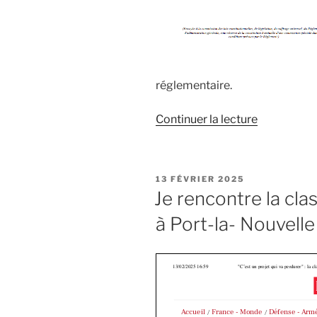
réglementaire.
Continuer la lecture
de
« Quel
devenir
pour
PUBLIÉ
13 FÉVRIER 2025
la
LE
Je rencontre la cla
Maison
à Port-la- Nouvelle
des
Gardes
de
Trèbes?
Je
dépose