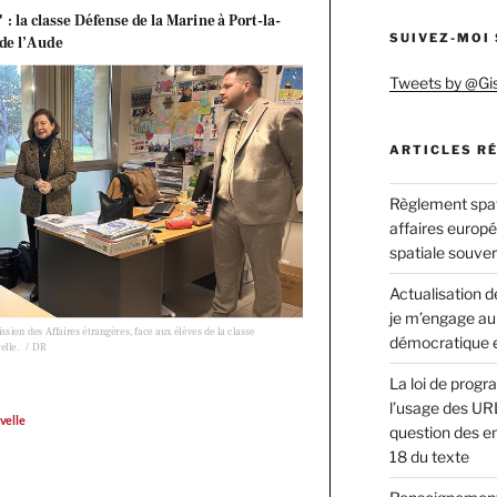
n
SUIVEZ-MOI
Tweets by @Gi
ARTICLES R
Règlement spat
affaires europ
t
spatiale souve
Actualisation de
je m’engage au
démocratique e
La loi de progr
l’usage des URL
question des en
18 du texte