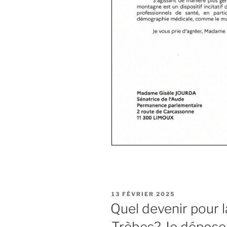
PUBLIÉ
13 FÉVRIER 2025
LE
Quel devenir pour 
Trèbes? Je dépose 