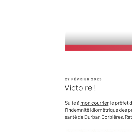
PUBLIÉ
27 FÉVRIER 2025
LE
Victoire !
Suite à
mon courrier
, le préfet
l’indemnité kilométrique des p
santé de Durban Corbières. Retr