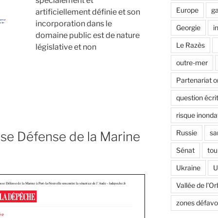
spécialement et
Europe
ga
artificiellement définie et son
incorporation dans le
Georgie
i
domaine public est de nature
Le Razès
législative et non
outre-mer
Partenariat o
question écri
risque inonda
Russie
sa
sse Défense de la Marine
Sénat
tou
Ukraine
U
Vallée de l'Or
zones défavo