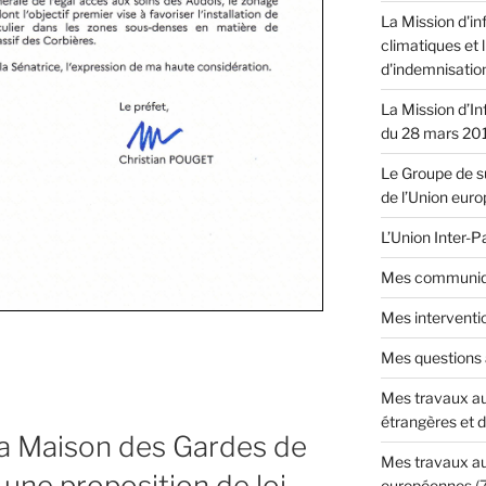
La Mission d'in
climatiques et 
d'indemnisatio
La Mission d’In
du 28 mars 20
Le Groupe de su
de l’Union eur
L’Union Inter-
Mes communiq
Mes interventi
Mes questions
Mes travaux au
étrangères et 
la Maison des Gardes de
Mes travaux au
une proposition de loi
européennes
(