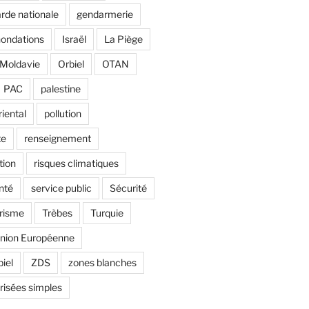
rde nationale
gendarmerie
nondations
Israël
La Piège
Moldavie
Orbiel
OTAN
PAC
palestine
riental
pollution
te
renseignement
tion
risques climatiques
nté
service public
Sécurité
risme
Trèbes
Turquie
nion Européenne
biel
ZDS
zones blanches
risées simples