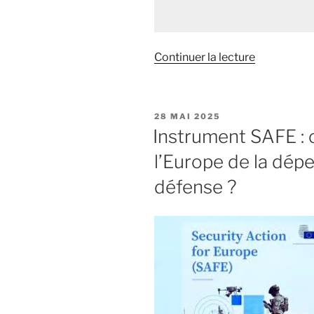
Continuer la lecture
de
« Défense
et
diplomatie
PUBLIÉ
28 MAI 2025
européenn
LE
Instrument SAFE :
:
l’Europe de la dépe
quand
l’attente
défense ?
devient
une
errance… »