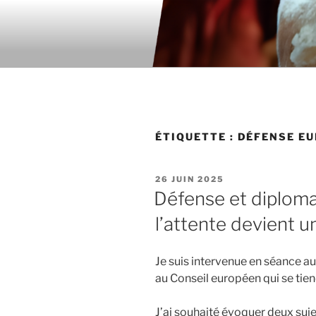
Aller
au
contenu
principal
ÉTIQUETTE : DÉFENSE E
PUBLIÉ
26 JUIN 2025
LE
Défense et diploma
l’attente devient 
Je suis intervenue en séance au
au Conseil européen qui se tien
J’ai souhaité évoquer deux suje