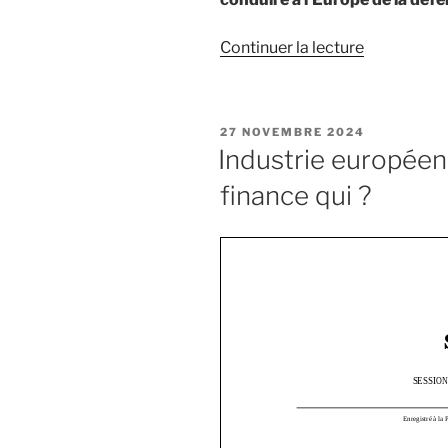
Continuer la lecture
de
« Instrume
SAFE
:
PUBLIÉ
27 NOVEMBRE 2024
comment
LE
Industrie européen
conduire
finance qui ?
l’Europe
de
la
dépense
à
l’Europe
de
la
défense
? »