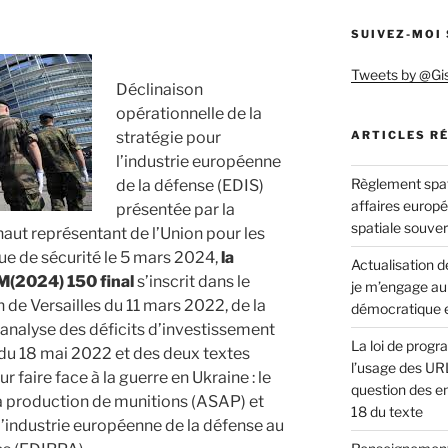
SUIVEZ-MOI
Tweets by @Gi
Déclinaison
opérationnelle de la
stratégie pour
ARTICLES R
l’industrie européenne
Règlement spat
de la défense (EDIS)
affaires europ
présentée par la
spatiale souve
ut représentant de l’Union pour les
que de sécurité le 5 mars 2024,
la
Actualisation de
M(2024) 150 final
s’inscrit dans le
je m’engage au
 de Versailles du 11 mars 2022, de la
démocratique e
analyse des déficits d’investissement
La loi de progr
du 18 mai 2022 et des deux textes
l’usage des URL
faire face à la guerre en Ukraine : le
question des en
la production de munitions (ASAP) et
18 du texte
 l’industrie européenne de la défense au