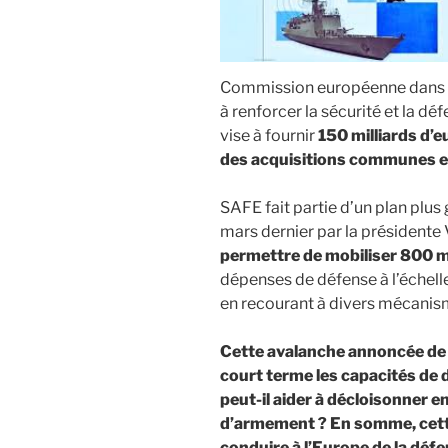
Commission européenne dans le
à renforcer la sécurité et la d
vise à fournir
150 milliards d’
des acquisitions communes e
SAFE fait partie d’un plan plus 
mars dernier par la présidente 
permettre de mobiliser 800 mi
dépenses de défense à l’échelle 
en recourant à divers mécanism
Cette avalanche annoncée de 
court terme les capacités de 
peut-il aider à décloisonner en
d’armement ? En somme, cette
conduire à l’Europe de la déf