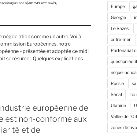
Europe
ga
Georgie
i
Le Razès
de négociation comme un autre. Voilà
outre-mer
Commission Européennes, notre
Partenariat o
ropéenne » présentée et adoptée ce midi
it se résumer. Quelques explications…
question écri
risque inonda
Russie
sa
e
Sénat
tou
Ukraine
U
industrie européenne de
Vallée de l'Or
xte est non-conforme aux
zones défavo
iarité et de