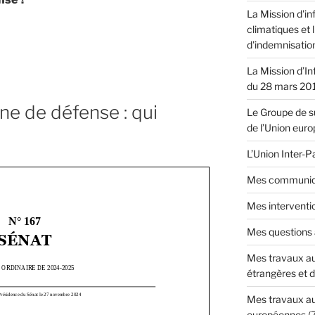
La Mission d'in
climatiques et 
d'indemnisatio
nt
La Mission d’In
du 28 mars 20
ne de défense : qui
Le Groupe de su
de l’Union eur
L’Union Inter-
Mes communiq
Mes interventi
Mes questions
Mes travaux au
étrangères et 
Mes travaux au
européennes
(