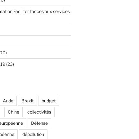
mation Faciliter l'accès aux services
00)
 19
(23)
Aude
Brexit
budget
Chine
collectivités
européenne
Défense
opéenne
dépollution