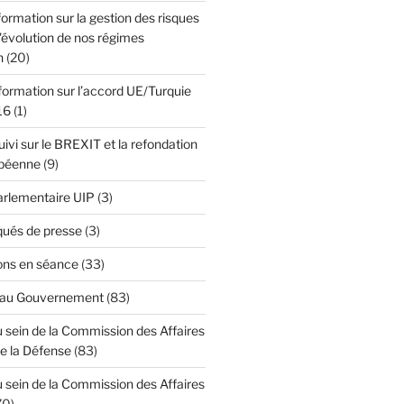
formation sur la gestion des risques
l'évolution de nos régimes
n
(20)
formation sur l’accord UE/Turquie
16
(1)
ivi sur le BREXIT et la refondation
opéenne
(9)
Parlementaire UIP
(3)
ués de presse
(3)
ons en séance
(33)
 au Gouvernement
(83)
 sein de la Commission des Affaires
de la Défense
(83)
 sein de la Commission des Affaires
70)