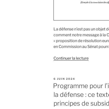
La défense n’est pas un objet 
comment notre message à la 
« proposition de résolution eu
en Commission au Sénat pourra
Continuer la lecture
de
« Industrie
européenn
de
PUBLIÉ
6 JUIN 2024
défense
LE
Programme pour l’
:
la défense : ce te
qui
finance
principes de subsid
qui