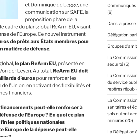
et Dominique de Legge, une
Communiqués de
communication sur SAFE, la
(8)
proposition phare de la
Dans la presse
 cadre du plan global ReArm EU, visant
éfense de l’Europe. Ce nouvel instrument
Délégation par
euros de prêts aux États membres pour
Groupes d'amit
n matière de défense
.
La Commission d
global,
le plan ReArm EU
, présenté en
sécurité
(6)
Von der Leyen. Au total,
ReArm EU doit
La Commission 
lliards d’euros
pour renforcer les
du service publi
de l’Union, en activant des flexibilités et
repères républi
es financiers.
La Commission 
sanitaires et é
financements peut-elle renforcer à
sols qui ont acc
défense de l’Europe ? En quoi ce plan
minières
(20)
fin les politiques nationales
 Europe de la dépense peut-elle
La Délégation 
ense ?