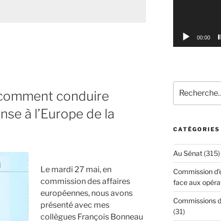
00:00
Recherche
es
 comment conduire
pour
:
nse à l’Europe de la
CATÉGORIES
Au Sénat
(315)
Le mardi 27 mai, en
Commission d'en
commission des affaires
face aux opéra
européennes, nous avons
Commissions d'
présenté avec mes
(31)
collègues François Bonneau