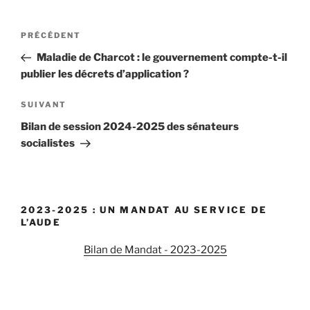
Navigation
PRÉCÉDENT
Article
de
précédent
Maladie de Charcot : le gouvernement compte-t-il
l’article
publier les décrets d’application ?
SUIVANT
Article
suivant
Bilan de session 2024-2025 des sénateurs
socialistes
2023-2025 : UN MANDAT AU SERVICE DE
L’AUDE
Bilan de Mandat - 2023-2025