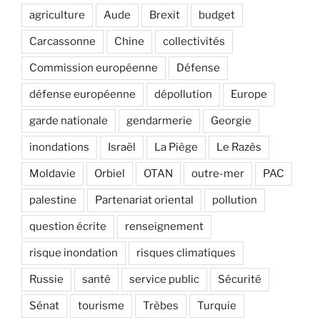
agriculture
Aude
Brexit
budget
Carcassonne
Chine
collectivités
Commission européenne
Défense
défense européenne
dépollution
Europe
garde nationale
gendarmerie
Georgie
inondations
Israël
La Piège
Le Razès
Moldavie
Orbiel
OTAN
outre-mer
PAC
palestine
Partenariat oriental
pollution
question écrite
renseignement
risque inondation
risques climatiques
Russie
santé
service public
Sécurité
Sénat
tourisme
Trèbes
Turquie