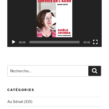
vidéo
00:00
03:40
Recherche
Reche
pour
:
CATÉGORIES
Au Sénat
(315)