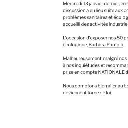
directive-
Mercredi 13 janvier dernier, en
cadre
discussion a eu lieu suite aux c
sur
problèmes sanitaires et écologi
la
accueilli des activités industrie
protection
des
L’occasion d’exposer nos 50 pro
sols? »
écologique,
Barbara Pompili
.
Malheureusement, malgré nos m
à nos inquiétudes et recomman
prise en compte NATIONALE de 
Nous comptons bien aller au bo
deviennent force de loi.