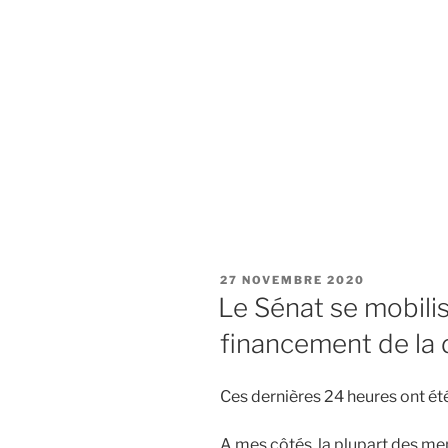
PUBLIÉ
27 NOVEMBRE 2020
LE
Le Sénat se mobilis
financement de la d
Ces dernières 24 heures ont ét
A mes côtés, la plupart des m