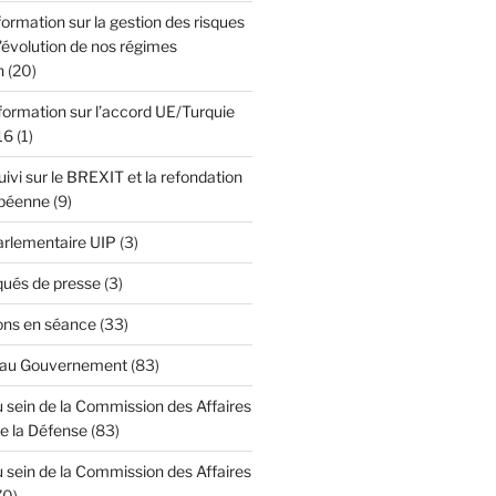
formation sur la gestion des risques
l'évolution de nos régimes
n
(20)
formation sur l’accord UE/Turquie
16
(1)
ivi sur le BREXIT et la refondation
opéenne
(9)
Parlementaire UIP
(3)
ués de presse
(3)
ons en séance
(33)
 au Gouvernement
(83)
 sein de la Commission des Affaires
de la Défense
(83)
 sein de la Commission des Affaires
70)