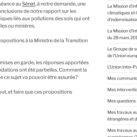
 séance au
Sénat
, à notre demande, une
La Mission d'in
onclusions de notre rapport sur les
climatiques et 
ques liés aux pollutions des sols qui ont
d'indemnisatio
lles ou minières.
La Mission d’In
du 28 mars 20
positions à la Ministre de la Transition
Le Groupe de su
de l’Union eur
ises en garde, les réponses apportées
L’Union Inter-
dations ont été partielles. Comment la
ce sujet va pouvoir être assurée?
Mes communiq
Mes interventi
ut, et faire que ces propositions
Mes questions
Mes travaux au
étrangères et 
Mes travaux au
européennes
(