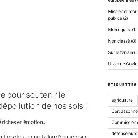
Mission d'infor
publics
(2)
Mon équipe
(1)
Non classé
(8)
Sur le terrain
(1
Urgence Covid
ÉTIQUETTES
e pour soutenir le
agriculture
épollution de nos sols !
Carcassonne
é riches en émotion…
Commission 
défense eur
embres de la commission d’enquête sur