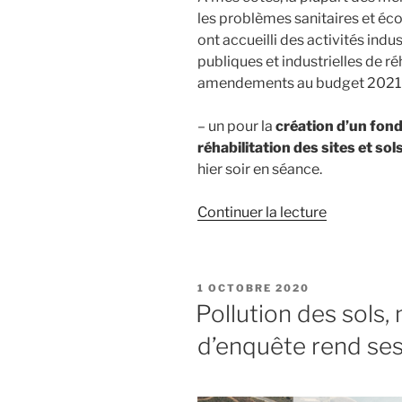
les problèmes sanitaires et éco
ont accueilli des activités indus
publiques et industrielles de r
amendements au budget 2021 
– un pour la
création d’un fond
réhabilitation des sites et sol
hier soir en séance.
Continuer la lecture
de
« Le
Sénat
se
PUBLIÉ
1 OCTOBRE 2020
mobilise
LE
Pollution des sols
pour
d’enquête rend ses
soutenir
le
financeme