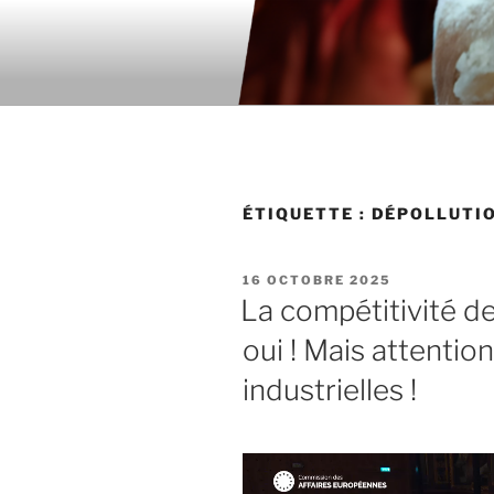
Aller
au
contenu
principal
ÉTIQUETTE : DÉPOLLUTI
PUBLIÉ
16 OCTOBRE 2025
LE
La compétitivité d
oui ! Mais attentio
industrielles !