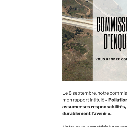
de
la
dépollutio
de
nos
sols
! »
Le 8 septembre, notre commiss
mon rapport intitulé
« Pollutio
assumer ses responsabilités, 
durablement l’avenir ».