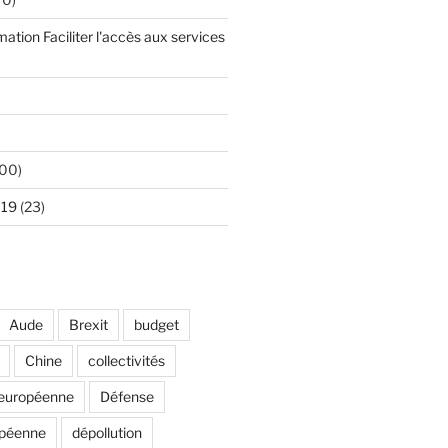
mation Faciliter l'accès aux services
00)
 19
(23)
Aude
Brexit
budget
Chine
collectivités
européenne
Défense
opéenne
dépollution