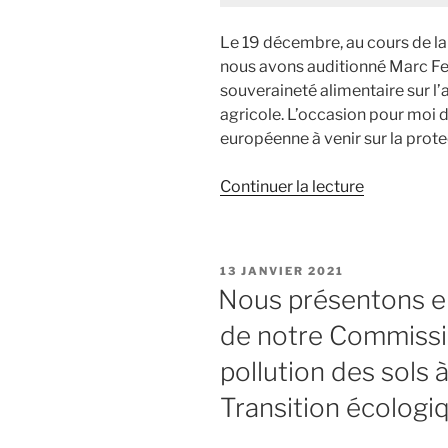
Le 19 décembre, au cours de l
nous avons auditionné Marc Fesn
souveraineté alimentaire sur l
agricole. L’occasion pour moi de
européenne à venir sur la protec
Continuer la lecture
de
« Le
gouvernem
se
PUBLIÉ
13 JANVIER 2021
mobilise-
LE
Nous présentons e
t-
de notre Commissio
il
suffisamm
pollution des sols à
pour
Transition écologi
l’adoption
d’une