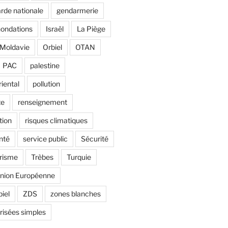
rde nationale
gendarmerie
nondations
Israël
La Piège
Moldavie
Orbiel
OTAN
PAC
palestine
riental
pollution
te
renseignement
tion
risques climatiques
nté
service public
Sécurité
risme
Trèbes
Turquie
nion Européenne
biel
ZDS
zones blanches
risées simples