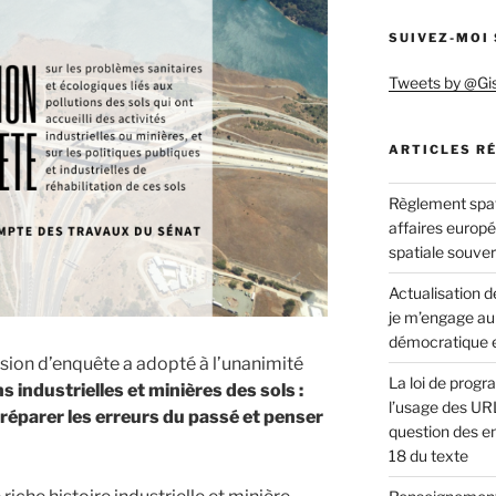
SUIVEZ-MOI
n
Tweets by @Gi
ARTICLES R
Règlement spat
affaires europ
spatiale souve
Actualisation de
je m’engage au
démocratique e
ion d’enquête a adopté à l’unanimité
La loi de progr
ns industrielles et minières des sols :
l’usage des URL
réparer les erreurs du passé et penser
question des en
18 du texte