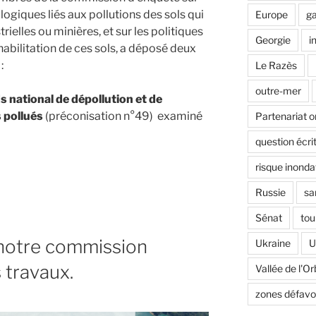
logiques liés aux pollutions des sols qui
Europe
ga
trielles ou minières, et sur les politiques
Georgie
i
éhabilitation de ces sols, a déposé deux
:
Le Razès
outre-mer
s national de dépollution et de
s pollués
(préconisation n°49) examiné
Partenariat o
question écri
risque inonda
Russie
sa
Sénat
tou
, notre commission
Ukraine
U
 travaux.
Vallée de l'Or
zones défavo
nt