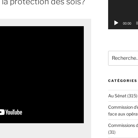
 la protection des sols?
00:00
Recherche
pour
:
CATÉGORIES
Au Sénat
(315)
Commission d'en
face aux opéra
Commissions d'
(31)