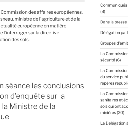
Communiqués de
(8)
a Commission des affaires européennes,
eau, ministre de l’agriculture et de la
Dans la presse
’actualité européenne en matière
Délégation par
 l’interroger sur la directive
tion des sols :
Groupes d'amit
La Commission d
sécurité
(6)
ent
La Commission 
du service publi
repères républi
n séance les conclusions
La Commission 
n d’enquête sur la
sanitaires et é
ent
 la Ministre de la
sols qui ont acc
minières
(20)
que
La Délégation 