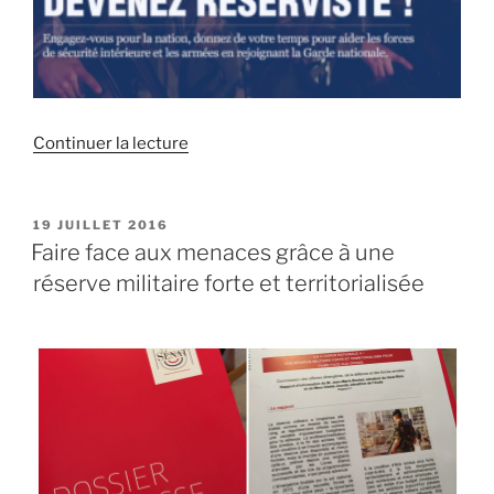
Continuer la lecture
de
« S’engager
dans
la
PUBLIÉ
19 JUILLET 2016
LE
Garde
Faire face aux menaces grâce à une
nationale
réserve militaire forte et territorialisée
:
ma
questions
d’actualité
au
Ministre
de
l’Intérieur »