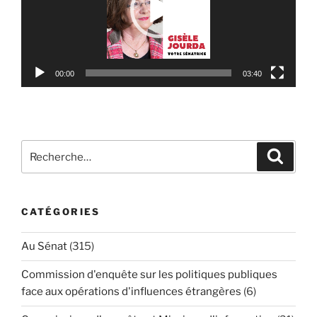
00:00
03:40
Recherche
Reche
pour
:
CATÉGORIES
Au Sénat
(315)
Commission d'enquête sur les politiques publiques
face aux opérations d'influences étrangères
(6)