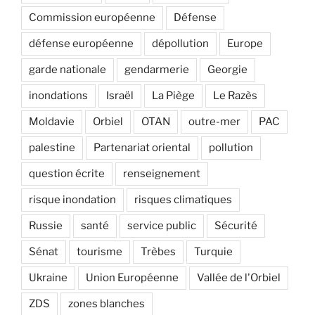
Commission européenne
Défense
défense européenne
dépollution
Europe
garde nationale
gendarmerie
Georgie
inondations
Israël
La Piège
Le Razès
Moldavie
Orbiel
OTAN
outre-mer
PAC
palestine
Partenariat oriental
pollution
question écrite
renseignement
risque inondation
risques climatiques
Russie
santé
service public
Sécurité
Sénat
tourisme
Trèbes
Turquie
Ukraine
Union Européenne
Vallée de l'Orbiel
ZDS
zones blanches