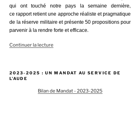
qui ont touché notre pays la semaine dernière,
ce rapport retient une approche réaliste et pragmatique
de la réserve militaire et présente 50 propositions pour
parvenir à la rendre forte et efficace.
Continuer la lecture
de
« Faire
face
aux
2023-2025 : UN MANDAT AU SERVICE DE
menaces
L’AUDE
grâce
à
Bilan de Mandat - 2023-2025
une
réserve
militaire
forte
et
territorialisée »