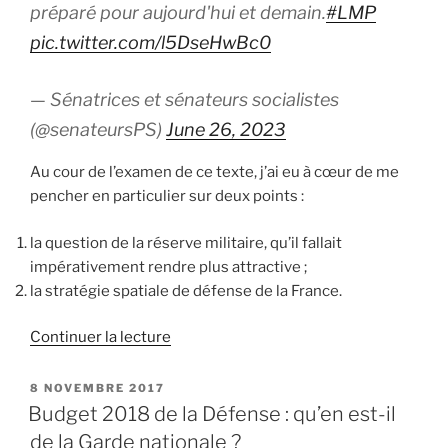
préparé pour aujourd'hui et demain.
#LMP
mesure? »
pic.twitter.com/l5DseHwBc0
— Sénatrices et sénateurs socialistes
(@senateursPS)
June 26, 2023
Au cour de l’examen de ce texte, j’ai eu à cœur de me
pencher en particulier sur deux points :
la question de la réserve militaire, qu’il fallait
impérativement rendre plus attractive ;
la stratégie spatiale de défense de la France.
Continuer la lecture
de
« Loi
de
PUBLIÉ
8 NOVEMBRE 2017
LE
programmation
Budget 2018 de la Défense : qu’en est-il
militaire
de la Garde nationale ?