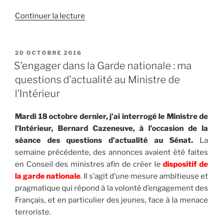
Continuer la lecture
de
« Budget
2018
de
PUBLIÉ
20 OCTOBRE 2016
LE
la
S’engager dans la Garde nationale : ma
Défense
questions d’actualité au Ministre de
:
l’Intérieur
qu’en
est-
Mardi 18 octobre dernier, j’ai interrogé le Ministre de
il
l’Intérieur, Bernard Cazeneuve, à l’occasion de la
de
séance des questions d’actualité au Sénat.
La
la
semaine précédente, des annonces avaient été faites
Garde
en Conseil des ministres afin de créer le
dispositif de
nationale
la garde nationale
. Il s’agit d’une mesure ambitieuse et
? »
pragmatique qui répond à la volonté d’engagement des
Français, et en particulier des jeunes, face à la menace
terroriste.