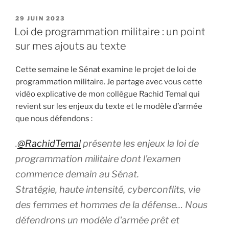
« Mobiliser
les
PUBLIÉ
29 JUIN 2023
LE
réservistes
Loi de programmation militaire : un point
après
sur mes ajouts au texte
la
fin
Cette semaine le Sénat examine le projet de loi de
de
programmation militaire. Je partage avec vous cette
leur
vidéo explicative de mon collègue Rachid Temal qui
contrat
revient sur les enjeux du texte et le modèle d’armée
d’engagement
que nous défendons :
:
où
.
@RachidTemal
présente les enjeux la loi de
en
programmation militaire dont l'examen
est-
commence demain au Sénat.
on
de
Stratégie, haute intensité, cyberconflits, vie
l’application
des femmes et hommes de la défense… Nous
de
défendrons un modèle d'armée prêt et
cette