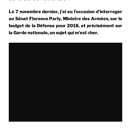
:
un
Le 7 novembre dernier, j’ai eu l’occasion d’interroger
point
au Sénat Florence Parly, Ministre des Armées, sur le
sur
budget de la Défense pour 2018, et précisément sur
mes
la Garde nationale, un sujet qui m’est cher.
ajouts
au
texte »