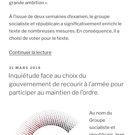
grande ambition ».
À l’issue de deux semaines d’examen, le groupe
socialiste et républicain a significativement enrichi le
texte de nombreuses mesures. En conséquence, il a
choisi de voter pour le texte.
Continuer la lecture
de
« Engagement
dans
PUBLIÉ
21 MARS 2019
LE
la
Inquiétude face au choix du
vie
gouvernement de recourir à l’armée pour
locale
participer au maintien de l’ordre.
:
pour
les
Au nom du
sénateurs
Groupe
socialistes,
socialiste et
des
républicain, Jean