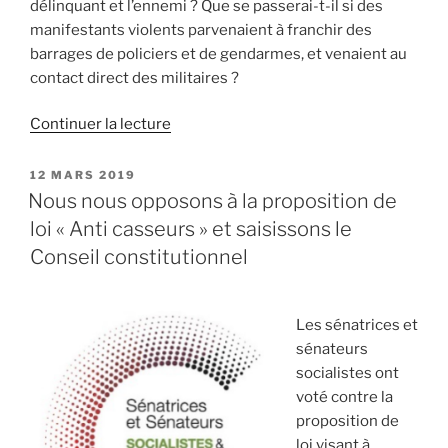
délinquant et l’ennemi ? Que se passerai-t-il si des
manifestants violents parvenaient à franchir des
barrages de policiers et de gendarmes, et venaient au
contact direct des militaires ?
Continuer la lecture
de
« Inquiétude
face
PUBLIÉ
12 MARS 2019
LE
au
Nous nous opposons à la proposition de
choix
loi « Anti casseurs » et saisissons le
du
Conseil constitutionnel
gouvernement
de
recourir
Les sénatrices et
à
sénateurs
l’armée
socialistes ont
pour
voté contre la
participer
proposition de
au
loi visant à