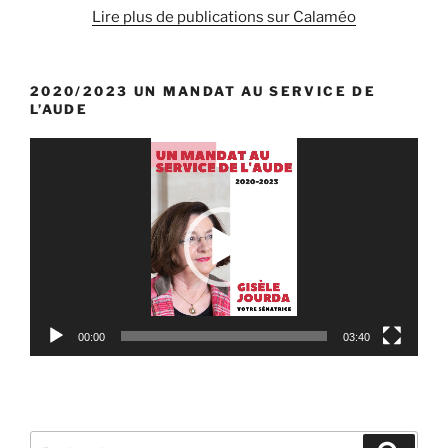
des
Lire plus de publications sur Calaméo
intercommunalités. »
2020/2023 UN MANDAT AU SERVICE DE
L’AUDE
Lecteur
vidéo
00:00
03:40
Recherche