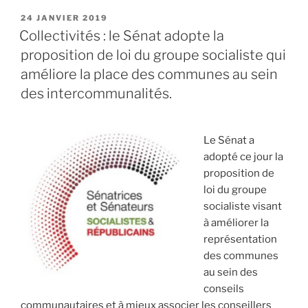
agricoles
PUBLIÉ
24 JANVIER 2019
LE
:
Collectivités : le Sénat adopte la
une
proposition de loi du groupe socialiste qui
réforme
améliore la place des communes au sein
par
des intercommunalités.
ordonnances
qui
passe
Le Sénat a
mal »
adopté ce jour la
proposition de
loi du groupe
socialiste visant
à améliorer la
représentation
des communes
au sein des
conseils
communautaires et à mieux associer les conseillers