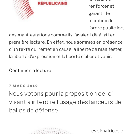
maintien
renforcer et
de
garantir le
l’ordre. »
maintien de
l’ordre public lors
des manifestations comme ils l’avaient déjà fait en
première lecture. En effet, nous sommes en présence
d’un texte qui remet en cause la liberté de manifester,
la liberté d’expression et la liberté d’aller et venir.
Continuer la lecture
de
« Nous
nous
PUBLIÉ
7 MARS 2019
LE
opposons
Nous votons pour la proposition de loi
à
visant à interdire l’usage des lanceurs de
la
balles de défense
proposition
de
loi
Les sénatrices et