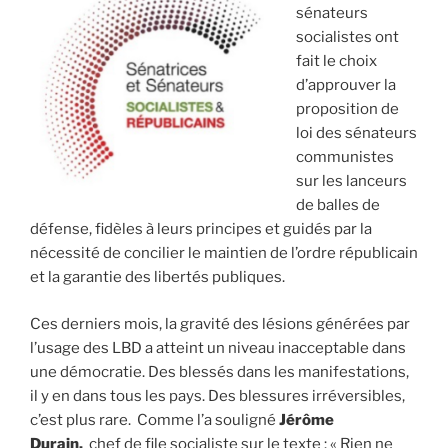
«
sénateurs
Anti
socialistes ont
casseurs
fait le choix
»
d’approuver la
et
proposition de
saisissons
loi des sénateurs
le
communistes
Conseil
sur les lanceurs
constitutionnel »
de balles de
défense, fidèles à leurs principes et guidés par la
nécessité de concilier le maintien de l’ordre républicain
et la garantie des libertés publiques.
Ces derniers mois, la gravité des lésions générées par
l’usage des LBD a atteint un niveau inacceptable dans
une démocratie. Des blessés dans les manifestations,
il y en dans tous les pays. Des blessures irréversibles,
c’est plus rare. Comme l’a souligné
Jérôme
Durain,
chef de file socialiste sur le texte : « Rien ne