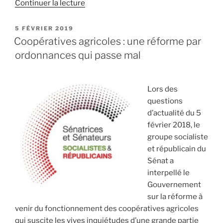
Continuer la lecture
de
« Les
sénateurs
PUBLIÉ
5 FÉVRIER 2019
LE
socialistes
Coopératives agricoles : une réforme par
ont
ordonnances qui passe mal
voté
contre
le
Lors des
projet
questions
de
d’actualité du 5
loi
février 2018, le
PACTE »
groupe socialiste
et républicain du
Sénat a
interpellé le
Gouvernement
sur la réforme à
venir du fonctionnement des coopératives agricoles
qui suscite les vives inquiétudes d’une grande partie