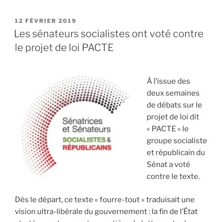
« La
proposition
PUBLIÉ
12 FÉVRIER 2019
LE
de
Les sénateurs socialistes ont voté contre
loi
le projet de loi PACTE
socialiste
pour
mieux
À l’issue des
protéger
deux semaines
les
de débats sur le
sapeurs-
projet de loi dit
pompiers
« PACTE » le
adoptée
groupe socialiste
à
et républicain du
l’unanimité
Sénat a voté
au
contre le texte.
Sénat »
Dès le départ, ce texte « fourre-tout » traduisait une
vision ultra-libérale du gouvernement : la fin de l’État