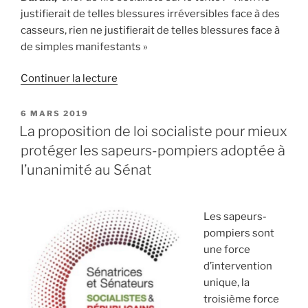
justifierait de telles blessures irréversibles face à des
casseurs, rien ne justifierait de telles blessures face à
de simples manifestants »
Continuer la lecture
de
« Nous
votons
PUBLIÉ
6 MARS 2019
LE
pour
La proposition de loi socialiste pour mieux
la
protéger les sapeurs-pompiers adoptée à
proposition
l’unanimité au Sénat
de
loi
visant
Les sapeurs-
à
pompiers sont
interdire
une force
l’usage
d’intervention
des
unique, la
lanceurs
troisième force