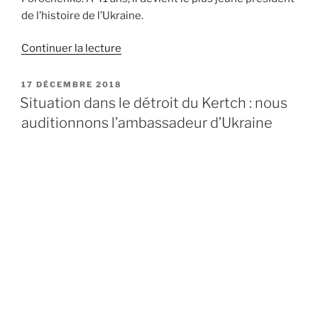
de l’histoire de l’Ukraine.
Continuer la lecture
de
« Élection
de
PUBLIÉ
17 DÉCEMBRE 2018
LE
Volodymyr
Situation dans le détroit du Kertch : nous
Zelensky
auditionnons l’ambassadeur d’Ukraine
:
quel
impact
sur
la
relation
UE-
Ukraine
? »