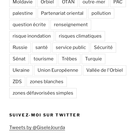
Moldavie
Orbiel
OTAN
outre-mer
PAC
palestine
Partenariat oriental
pollution
question écrite
renseignement
risque inondation
risques climatiques
Russie
santé
service public
Sécurité
Sénat
tourisme
Trèbes
Turquie
Ukraine
Union Européenne
Vallée de l'Orbiel
ZDS
zones blanches
zones défavorisées simples
SUIVEZ-MOI SUR TWITTER
Tweets by @GiseleJourda