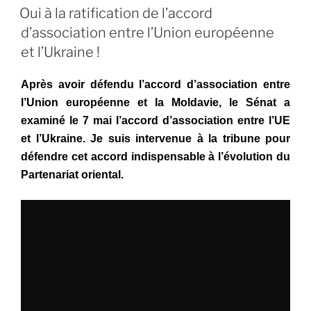
LE
bilan
Oui à la ratification de l’accord
en
d’association entre l’Union européenne
demi-
et l’Ukraine !
teinte
mais
Après avoir défendu l’accord d’association entre
une
l’Union européenne et la Moldavie, le Sénat a
volonté
examiné le 7 mai l’accord d’association entre l’UE
forte
et l’Ukraine. Je suis intervenue à la tribune pour
d’avancer »
défendre cet accord indispensable à l’évolution du
Partenariat oriental.