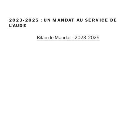
« Oui
à
la
2023-2025 : UN MANDAT AU SERVICE DE
ratification
L’AUDE
de
l’accord
Bilan de Mandat - 2023-2025
d’association
entre
l’Union
européenne
et
l’Ukraine
! »