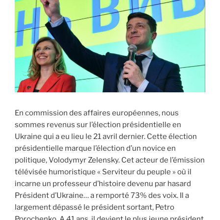
Ukraine,
quelles
sont
les
actions
que
comptent
mener
la
France
En commission des affaires européennes, nous
? »
sommes revenus sur l’élection présidentielle en
Ukraine qui a eu lieu le 21 avril dernier. Cette élection
présidentielle marque l’élection d’un novice en
politique, Volodymyr Zelensky. Cet acteur de l’émission
télévisée humoristique « Serviteur du peuple » où il
incarne un professeur d’histoire devenu par hasard
Président d’Ukraine… a remporté 73% des voix. Il a
largement dépassé le président sortant, Petro
Porochenko. A 41 ans, il devient le plus jeune président