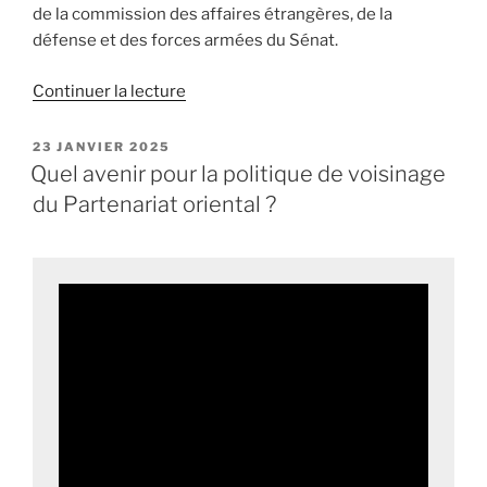
de la commission des affaires étrangères, de la
défense et des forces armées du Sénat.
Continuer la lecture
de
« La
délégation
PUBLIÉ
23 JANVIER 2025
LE
parlementaire
Quel avenir pour la politique de voisinage
au
du Partenariat oriental ?
renseignement
publie
son
rapport
d’activité
2023-
2024 »