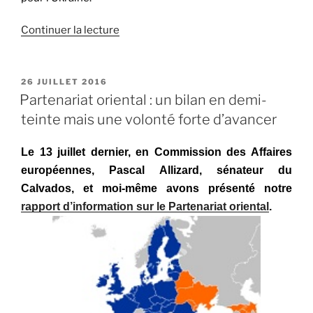
Continuer la lecture
de
« Situation
dans
le
PUBLIÉ
26 JUILLET 2016
LE
détroit
Partenariat oriental : un bilan en demi-
du
teinte mais une volonté forte d’avancer
Kertch
:
Le 13 juillet dernier, en Commission des Affaires
nous
européennes, Pascal Allizard, sénateur du
auditionnons
Calvados, et moi-même avons présenté notre
l’ambassadeur
rapport d’information sur le Partenariat oriental
.
d’Ukraine »