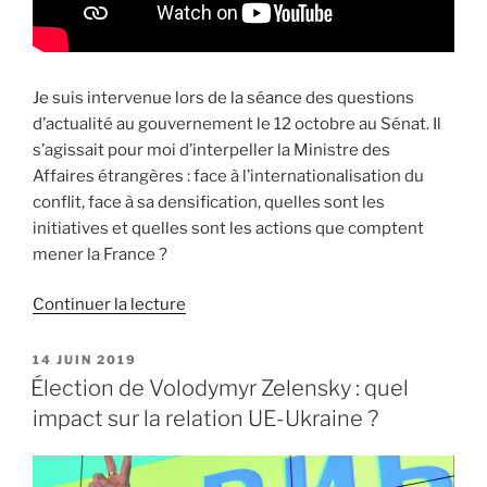
Je suis intervenue lors de la séance des questions
d’actualité au gouvernement le 12 octobre au Sénat. Il
s’agissait pour moi d’interpeller la Ministre des
Affaires étrangères : face à l’internationalisation du
conflit, face à sa densification, quelles sont les
initiatives et quelles sont les actions que comptent
mener la France ?
Continuer la lecture
de
« Face
à
PUBLIÉ
14 JUIN 2019
LE
l’internationalisation
Élection de Volodymyr Zelensky : quel
du
impact sur la relation UE-Ukraine ?
conflit
en