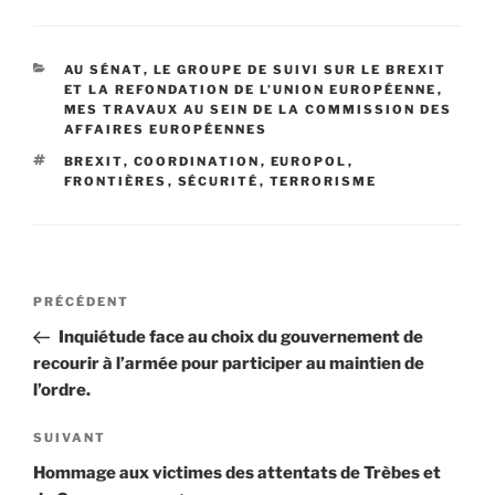
CATÉGORIES
AU SÉNAT
,
LE GROUPE DE SUIVI SUR LE BREXIT
ET LA REFONDATION DE L’UNION EUROPÉENNE
,
MES TRAVAUX AU SEIN DE LA COMMISSION DES
AFFAIRES EUROPÉENNES
ÉTIQUETTES
BREXIT
,
COORDINATION
,
EUROPOL
,
FRONTIÈRES
,
SÉCURITÉ
,
TERRORISME
Navigation
PRÉCÉDENT
Article
de
précédent
Inquiétude face au choix du gouvernement de
l’article
recourir à l’armée pour participer au maintien de
l’ordre.
SUIVANT
Article
suivant
Hommage aux victimes des attentats de Trèbes et