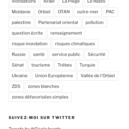
inondations
Israël
La Piège
Le Razès
Moldavie
Orbiel
OTAN
outre-mer
PAC
palestine
Partenariat oriental
pollution
question écrite
renseignement
risque inondation
risques climatiques
Russie
santé
service public
Sécurité
Sénat
tourisme
Trèbes
Turquie
Ukraine
Union Européenne
Vallée de l'Orbiel
ZDS
zones blanches
zones défavorisées simples
SUIVEZ-MOI SUR TWITTER