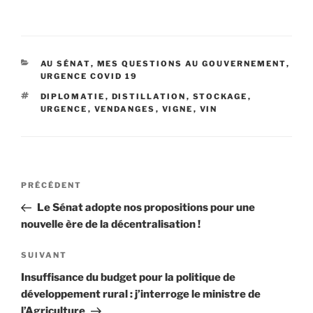
CATÉGORIES
AU SÉNAT
,
MES QUESTIONS AU GOUVERNEMENT
,
URGENCE COVID 19
ÉTIQUETTES
DIPLOMATIE
,
DISTILLATION
,
STOCKAGE
,
URGENCE
,
VENDANGES
,
VIGNE
,
VIN
Navigation
PRÉCÉDENT
Article
de
précédent
Le Sénat adopte nos propositions pour une
l’article
nouvelle ère de la décentralisation !
SUIVANT
Article
suivant
Insuffisance du budget pour la politique de
développement rural : j’interroge le ministre de
l’Agriculture