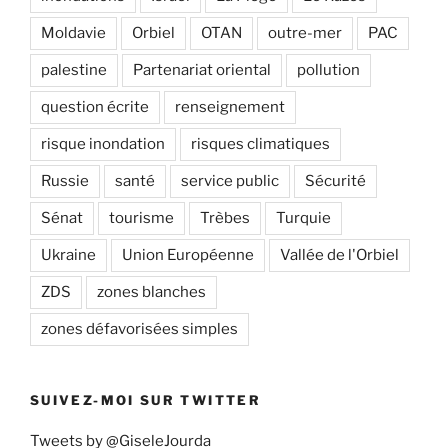
Moldavie
Orbiel
OTAN
outre-mer
PAC
palestine
Partenariat oriental
pollution
question écrite
renseignement
risque inondation
risques climatiques
Russie
santé
service public
Sécurité
Sénat
tourisme
Trèbes
Turquie
Ukraine
Union Européenne
Vallée de l'Orbiel
ZDS
zones blanches
zones défavorisées simples
SUIVEZ-MOI SUR TWITTER
Tweets by @GiseleJourda