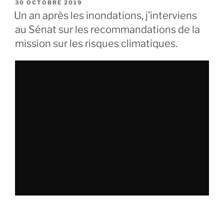
PUBLIÉ
30 OCTOBRE 2019
LE
Un an après les inondations, j’interviens
au Sénat sur les recommandations de la
mission sur les risques climatiques.