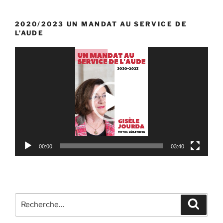
2020/2023 UN MANDAT AU SERVICE DE
L’AUDE
Lecteur
vidéo
00:00
03:40
Recherche
Reche
pour
: