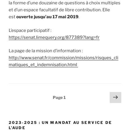
la forme d’une douzaine de questions à choix multiples
et d’un espace facultatif de libre contribution. Elle
est
ouverte jusqu’au 17 mai 2019
.
L’espace participatif :
https://senat.limequery.org/877389?lang=fr
La page de la mission d’information :
http://www.senat.fr/commission/missions/risques_cli
matiques_et_indemnisation.html
Navigation
Pag
Page
1
suiv
des
articles
2023-2025 : UN MANDAT AU SERVICE DE
L’AUDE