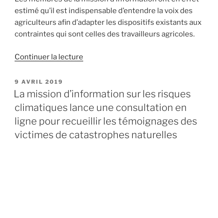
estimé qu’il est indispensable d’entendre la voix des
agriculteurs afin d’adapter les dispositifs existants aux
contraintes qui sont celles des travailleurs agricoles.
Continuer la lecture
de
« Comment
adapter
PUBLIÉ
9 AVRIL 2019
LE
nos
La mission d’information sur les risques
régimes
climatiques lance une consultation en
d’indemnisation
ligne pour recueillir les témoignages des
aux
victimes de catastrophes naturelles
changements
climatiques ? »