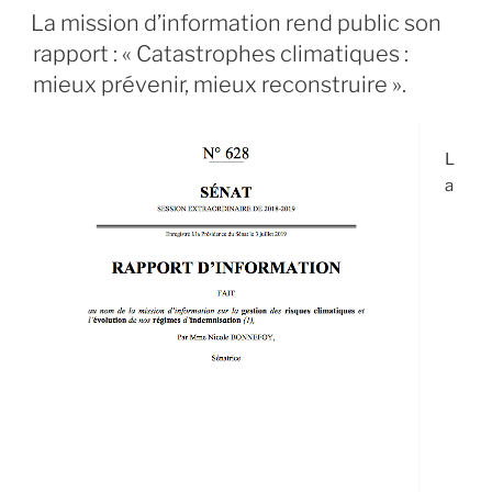
LE
:
La mission d’information rend public son
mieux
rapport : « Catastrophes climatiques :
prévenir,
mieux prévenir, mieux reconstruire ».
mieux
reconstruire. »
L
a