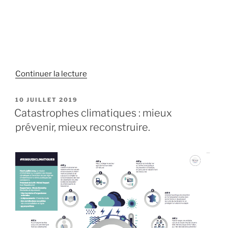
Continuer la lecture
de
« Conférence
de
PUBLIÉ
10 JUILLET 2019
LE
presse
Catastrophes climatiques : mieux
de
prévenir, mieux reconstruire.
la
mission
sur
les
risques
climatiques »