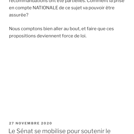
recommandations ont été partielles. Comment la prise
en compte NATIONALE de ce sujet va pouvoir être
assurée?
Nous comptons bien aller au bout, et faire que ces
propositions deviennent force de loi.
PUBLIÉ
27 NOVEMBRE 2020
LE
Le Sénat se mobilise pour soutenir le