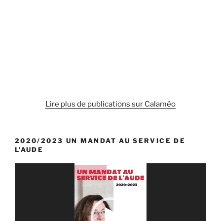
risques
au
Ministère
de
la
transition
écologique
et
solidaire »
Lire plus de publications sur Calaméo
2020/2023 UN MANDAT AU SERVICE DE
L’AUDE
Lecteur
vidéo