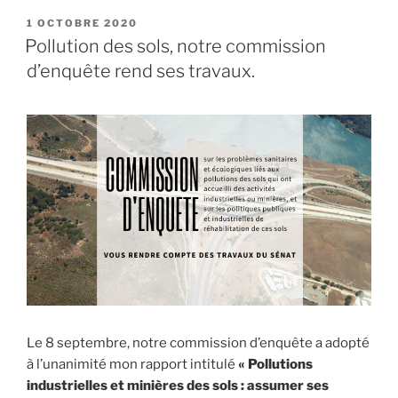
Sénat
PUBLIÉ
1 OCTOBRE 2020
LE
se
Pollution des sols, notre commission
mobilise
d’enquête rend ses travaux.
pour
soutenir
le
financement
de
la
dépollution
de
nos
sols
! »
Le 8 septembre, notre commission d’enquête a adopté
à l’unanimité mon rapport intitulé
« Pollutions
industrielles et minières des sols : assumer ses