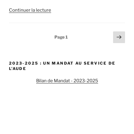
Continuer la lecture
de
« Commission
d’enquête
sur
Navigation
Pag
Page
1
la
suiv
des
dépollution
articles
des
sols
2023-2025 : UN MANDAT AU SERVICE DE
:
L’AUDE
nous
Bilan de Mandat - 2023-2025
auditionnons
la
Direction
générale
de
la
prévention
des