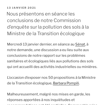
« Le
gouvernement
PUBLIÉ
13 JANVIER 2021
LE
se
Nous présentons en séance les
mobilise-
conclusions de notre Commission
t-
d’enquête sur la pollution des sols à la
il
Ministre de la Transition écologique
suffisamment
pour
Mercredi 13 janvier dernier, en séance au
Sénat
, à
l’adoption
notre demande, une discussion a eu lieu suite aux
d’une
conclusions de notre rapport sur les problèmes
directive-
sanitaires et écologiques liés aux pollutions des sols
cadre
qui ont accueilli des activités industrielles ou minières.
sur
la
L’occasion d’exposer nos 50 propositions à la Ministre
protection
de la Transition écologique,
Barbara Pompili
.
des
sols? »
Malheureusement, malgré nos mises en garde, les
réponses apportées à nos inquiétudes et