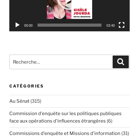
00:00
03:40
Recherche
Reche
pour
:
CATÉGORIES
Au Sénat
(315)
Commission d'enquête sur les politiques publiques
face aux opérations d'influences étrangères
(6)
Commissions d'enquête et Missions d'information
(31)