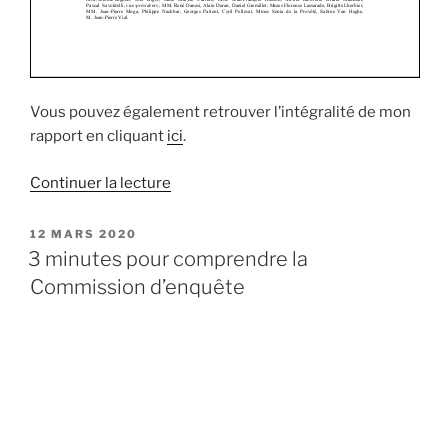
Vous pouvez également retrouver l’intégralité de mon
rapport en cliquant
ici
.
Continuer la lecture
de
« Pollution
des
PUBLIÉ
12 MARS 2020
LE
sols,
3 minutes pour comprendre la
notre
Commission d’enquête
commission
d’enquête
rend
ses
travaux. »