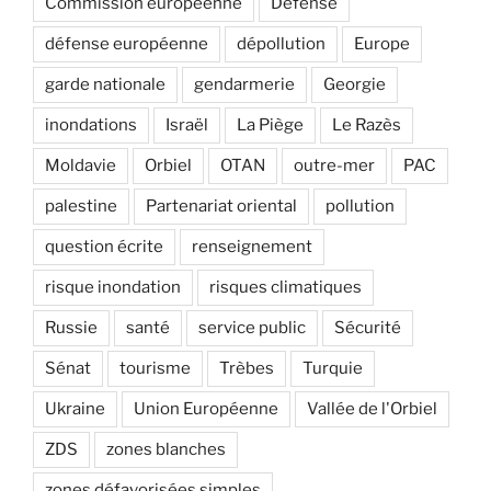
Commission européenne
Défense
défense européenne
dépollution
Europe
garde nationale
gendarmerie
Georgie
inondations
Israël
La Piège
Le Razès
Moldavie
Orbiel
OTAN
outre-mer
PAC
palestine
Partenariat oriental
pollution
question écrite
renseignement
risque inondation
risques climatiques
Russie
santé
service public
Sécurité
Sénat
tourisme
Trèbes
Turquie
Ukraine
Union Européenne
Vallée de l'Orbiel
ZDS
zones blanches
zones défavorisées simples