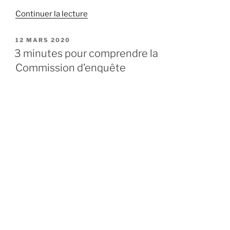
Continuer la lecture
de
« Pollution
des
PUBLIÉ
12 MARS 2020
LE
sols,
3 minutes pour comprendre la
notre
Commission d’enquête
commission
d’enquête
rend
ses
travaux. »