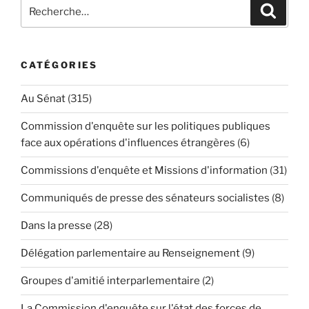
Recherche
Reche
pour
:
CATÉGORIES
Au Sénat
(315)
Commission d'enquête sur les politiques publiques
face aux opérations d'influences étrangères
(6)
Commissions d'enquête et Missions d'information
(31)
Communiqués de presse des sénateurs socialistes
(8)
Dans la presse
(28)
Délégation parlementaire au Renseignement
(9)
Groupes d'amitié interparlementaire
(2)
La Commission d'enquête sur l'état des forces de