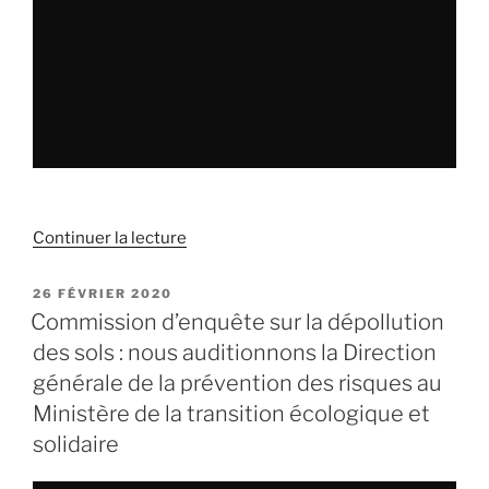
Continuer la lecture
de
« Commission
d’enquête
PUBLIÉ
26 FÉVRIER 2020
LE
sur
Commission d’enquête sur la dépollution
la
des sols : nous auditionnons la Direction
dépollution
générale de la prévention des risques au
des
Ministère de la transition écologique et
sols
solidaire
:
nous