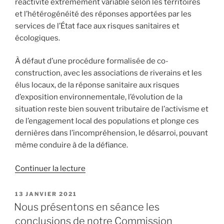
réactivité extrêmement variable selon les territoires
et l’hétérogénéité des réponses apportées par les
services de l’État face aux risques sanitaires et
écologiques.
À défaut d’une procédure formalisée de co-
construction, avec les associations de riverains et les
élus locaux, de la réponse sanitaire aux risques
d’exposition environnementale, l’évolution de la
situation reste bien souvent tributaire de l’activisme et
de l’engagement local des populations et plonge ces
dernières dans l’incompréhension, le désarroi, pouvant
même conduire à de la défiance.
Continuer la lecture
de
« Face
à
PUBLIÉ
13 JANVIER 2021
LE
la
Nous présentons en séance les
mauvaise
conclusions de notre Commission