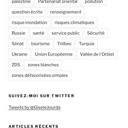
palestine
Partenariat oriental
pollution
question écrite
renseignement
risque inondation
risques climatiques
Russie
santé
service public
Sécurité
Sénat
tourisme
Trèbes
Turquie
Ukraine
Union Européenne
Vallée de l'Orbiel
ZDS
zones blanches
zones défavorisées simples
SUIVEZ-MOI SUR TWITTER
Tweets by @GiseleJourda
ARTICLES RÉCENTS