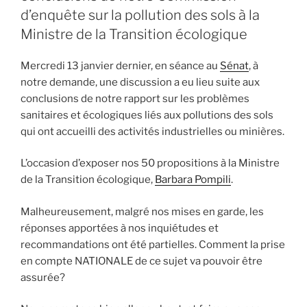
gestion,
d’enquête sur la pollution des sols à la
par
Ministre de la Transition écologique
l’Etat,
des
Mercredi 13 janvier dernier, en séance au
Sénat
, à
épisodes
notre demande, une discussion a eu lieu suite aux
de
conclusions de notre rapport sur les problèmes
pollution
sanitaires et écologiques liés aux pollutions des sols
environnementale,
qui ont accueilli des activités industrielles ou minières.
créons
des
L’occasion d’exposer nos 50 propositions à la Ministre
observatoires
de la Transition écologique,
Barbara Pompili
.
régionaux
de
Malheureusement, malgré nos mises en garde, les
santé
réponses apportées à nos inquiétudes et
! »
recommandations ont été partielles. Comment la prise
en compte NATIONALE de ce sujet va pouvoir être
assurée?