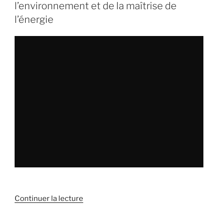
l’environnement et de la maîtrise de
des
l’énergie
sols
:
nous
auditionnons
la
Direction
générale
de
la
prévention
des
risques
au
Ministère
de
la
Continuer la lecture
de
transition
« Commission