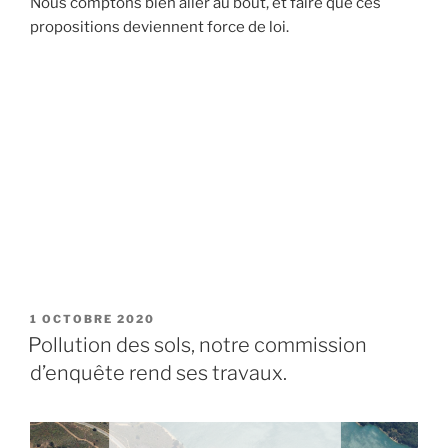
Nous comptons bien aller au bout, et faire que ces
propositions deviennent force de loi.
PUBLIÉ
1 OCTOBRE 2020
LE
Pollution des sols, notre commission
d’enquête rend ses travaux.