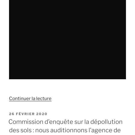
auditionnons
la
directrice
du
BRGM »
Continuer la lecture
de
« Commission
d’enquête
PUBLIÉ
26 FÉVRIER 2020
LE
sur
Commission d’enquête sur la dépollution
la
des sols : nous auditionnons l’agence de
dépollution