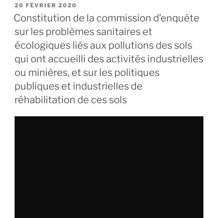
écologique
d’enquête
PUBLIÉ
20 FÉVRIER 2020
LE
et
sur
Constitution de la commission d’enquête
solidaire »
la
sur les problèmes sanitaires et
dépollution
écologiques liés aux pollutions des sols
des
qui ont accueilli des activités industrielles
sols
ou minières, et sur les politiques
:
publiques et industrielles de
nous
auditionnons
réhabilitation de ces sols
l’agence
de
l’environnement
et
de
la
maîtrise
de
l’énergie »