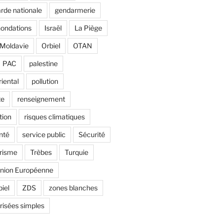
rde nationale
gendarmerie
nondations
Israël
La Piège
Moldavie
Orbiel
OTAN
PAC
palestine
riental
pollution
te
renseignement
tion
risques climatiques
nté
service public
Sécurité
risme
Trèbes
Turquie
nion Européenne
biel
ZDS
zones blanches
risées simples