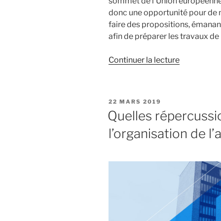
sommet de l’Union européenne à
donc une opportunité pour de
faire des propositions, émanant
afin de préparer les travaux de
Continuer la lecture
de
« Conféren
interparle
à
PUBLIÉ
22 MARS 2019
Bucarest
LE
Quelles répercussi
sur
l’organisation de l
l’avenir
de
l’Union
Européenne