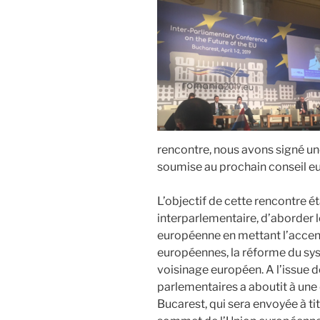
déplaceme
à
Londres
et
Edimbourg
rencontre, nous avons signé u
soumise au prochain conseil e
L’objectif de cette rencontre ét
interparlementaire, d’aborder l
européenne en mettant l’accent
européennes, la réforme du sys
voisinage européen. A l’issue de
parlementaires a aboutit à un
Bucarest, qui sera envoyée à ti