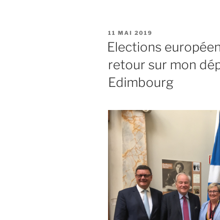
« BREXIT
:
à
PUBLIÉ
11 MAI 2019
quand
LE
Elections européen
la
retour sur mon dé
fin
du
Edimbourg
feuilleton
? »