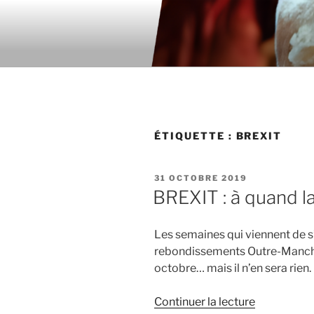
Aller
au
contenu
principal
ÉTIQUETTE : BREXIT
PUBLIÉ
31 OCTOBRE 2019
LE
BREXIT : à quand la 
Les semaines qui viennent de s’
rebondissements Outre-Manche. 
octobre… mais il n’en sera rien.
Continuer la lecture
de