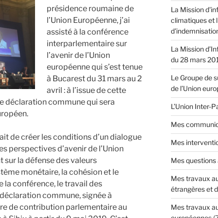
nt
présidence roumaine de
La Mission d'in
l’Union Européenne, j’ai
climatiques et 
d'indemnisatio
assisté à la conférence
interparlementaire sur
La Mission d’In
 »
l’avenir de l’Union
du 28 mars 20
européenne qui s’est tenue
Le Groupe de su
à Bucarest du 31 mars au 2
de l’Union eur
avril : à l’issue de cette
ne déclaration commune qui sera
L’Union Inter-
uropéen.
Mes communiq
ait de créer les conditions d’un dialogue
Mes interventi
es perspectives d’avenir de l’Union
 sur la défense des valeurs
Mes questions
tème monétaire, la cohésion et le
Mes travaux au
 la conférence, le travail des
étrangères et 
e déclaration commune, signée à
tre de contribution parlementaire au
Mes travaux au
européennes
(