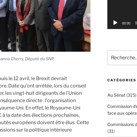
00:00
Recherche
anna Cherry, Député du SNP,
pour
:
is le 12 avril, le Brexit devrait
CATÉGORIES
bre. Date qu’ont arrêtée, lors du conseil
r, les vingt-huit dirigeants de l’Union
Au Sénat
(315)
nséquence directe : l’organisation
Commission d'en
yaume-Uni. En effet, le Royaume-Uni
face aux opéra
 à la date des élections prochaines,
éputés européens doivent être élus. Cette
Commissions d'
sions sur la politique intérieure
(31)