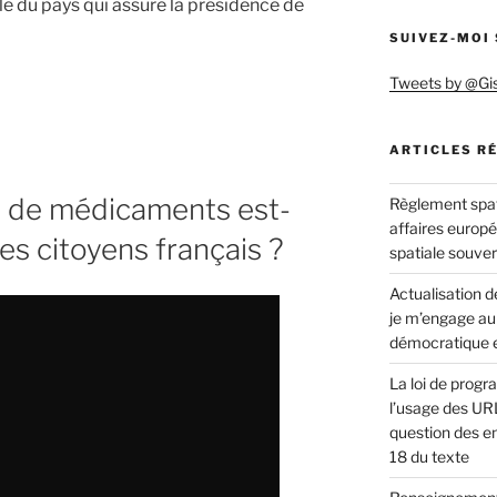
le du pays qui assure la présidence de
SUIVEZ-MOI
Tweets by @Gi
ons
ARTICLES R
ie de médicaments est-
Règlement spat
affaires europ
les citoyens français ?
ion
spatiale souve
Actualisation de
je m’engage au
démocratique e
La loi de progr
l’usage des URL
question des en
18 du texte