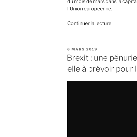
du mois de mars dans la capita
l’Union européenne.
Continuer la lecture
de
« Quelles
répercussi
du
PUBLIÉ
6 MARS 2019
Brexit
LE
Brexit : une pénur
sur
elle à prévoir pour 
l’organisat
de
l’agence
Europol
? »