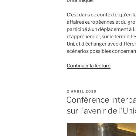
britannique.
C’est dans ce contexte, qu’en
affaires européennes et du group
participé à un déplacement à 
d’appréhender, sur le terrain,
Uni, et d’échanger avec différ
scénarios possibles concernant 
Continuer la lecture
de
« Elections
européenn
&
PUBLIÉ
2 AVRIL 2019
report
LE
Conférence interpa
du
sur l’avenir de l’U
Brexit :
retour
sur
mon