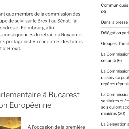
Communiqués de
(8)
 tant que membre de la commission des
e de suivi sur le Brexit au Sénat, j’ai
Dans la presse
Londres et Edimbourg afin
Délégation par
 les conséquences du retrait du Royaume-
ents protagonistes rencontrés des futurs
Groupes d'amit
le Brexit.
La Commission d
sécurité
(6)
La Commission 
es
du service publi
repères républi
rlementaire à Bucarest
La Commission 
sanitaires et é
nion Européenne
sols qui ont acc
minières
(20)
La Délégation 
À l’occasion de la première