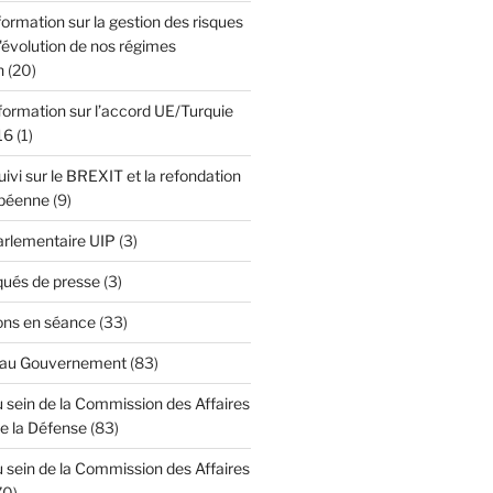
formation sur la gestion des risques
l'évolution de nos régimes
n
(20)
formation sur l’accord UE/Turquie
16
(1)
ivi sur le BREXIT et la refondation
opéenne
(9)
Parlementaire UIP
(3)
ués de presse
(3)
ons en séance
(33)
 au Gouvernement
(83)
 sein de la Commission des Affaires
de la Défense
(83)
 sein de la Commission des Affaires
70)