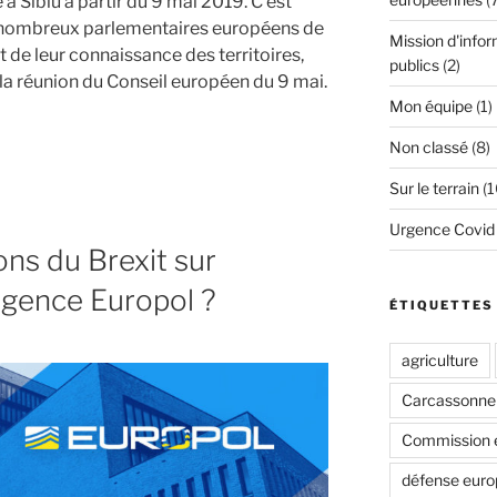
 Sibiu à partir du 9 mai 2019. C’est
 nombreux parlementaires européens de
Mission d'infor
 de leur connaissance des territoires,
publics
(2)
 la réunion du Conseil européen du 9 mai.
Mon équipe
(1)
Non classé
(8)
ce
mentaire
Sur le terrain
(1
Urgence Covid
ons du Brexit sur
’agence Europol ?
ÉTIQUETTES
agriculture
 »
Carcassonne
Commission 
défense eur