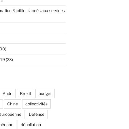
mation Faciliter l'accès aux services
00)
 19
(23)
Aude
Brexit
budget
Chine
collectivités
européenne
Défense
opéenne
dépollution