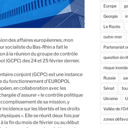
Europe
ga
Georgie
i
Le Razès
outre-mer
sion des affaires européennes, mon
r socialiste du Bas-Rhin a fait le
Partenariat o
on à la réunion du groupe de contrôle
question écri
ol (GCPC) des 24 et 25 février dernier.
risque inonda
ntaire conjoint (GCPC) est une instance
Russie
sa
ôle du fonctionnement d’EUROPOL
opéen, en collaboration avec les
Sénat
tou
chargée d’assurer « le contrôle politique
Ukraine
U
’accomplissement de sa mission, y
incidence sur les libertés et les droits
Vallée de l'Or
siques ». Elle se réunit deux fois par
zones défavo
à la fin du mois de février ou au début