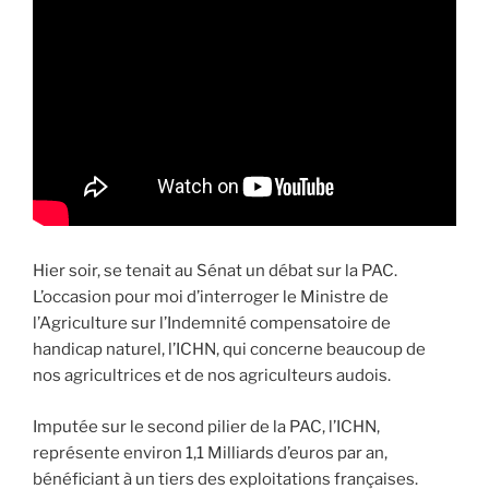
à
la
fonction
publique
hospitalière
:
il
faut
mettre
un
Hier soir, se tenait au Sénat un débat sur la PAC.
terme
L’occasion pour moi d’interroger le Ministre de
à
l’Agriculture sur l’Indemnité compensatoire de
cette
handicap naturel, l’ICHN, qui concerne beaucoup de
injustice
nos agricultrices et de nos agriculteurs audois.
! »
Imputée sur le second pilier de la PAC, l’ICHN,
représente environ 1,1 Milliards d’euros par an,
bénéficiant à un tiers des exploitations françaises.