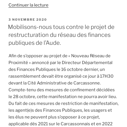
Continuer la lecture
de
« Le
Sénat
PUBLIÉ
3 NOVEMBRE 2020
LE
se
Mobilisons-nous tous contre le projet de
mobilise
restructuration du réseau des finances
pour
publiques de l’Aude.
soutenir
le
Afin de s’opposer au projet de « Nouveau Réseau de
financement
Proximité » annoncé par le Directeur Départemental
de
des Finances Publiques le 16 octobre dernier, un
la
rassemblement devait être organisé ce jour à 17H30
dépollution
devant la Cité Administrative de Carcassonne.
de
Compte-tenu des mesures de confinement décidées
nos
le 28 octobre, cette manifestation ne pourra avoir lieu.
sols
Du fait de ces mesures de restriction de manifestation,
! »
les agent(e)s des Finances Publiques, les usagers et
les élus ne peuvent plus s’opposer à ce projet,
applicable dès 2021 sur le Carcassonnais et en 2022