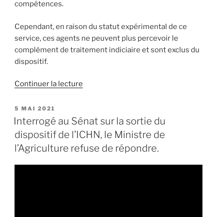
compétences.
Cependant, en raison du statut expérimental de ce
service, ces agents ne peuvent plus percevoir le
complément de traitement indiciaire et sont exclus du
dispositif.
Continuer la lecture
de
« Conditions
d’attribution
PUBLIÉ
5 MAI 2021
LE
du
Interrogé au Sénat sur la sortie du
complément
dispositif de l’ICHN, le Ministre de
de
l’Agriculture refuse de répondre.
traitement
indiciaire
aux
agents
d’EHPAD
attachés