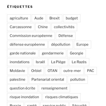
ÉTIQUETTES
agriculture
Aude
Brexit
budget
Carcassonne
Chine
collectivités
Commission européenne
Défense
défense européenne
dépollution
Europe
garde nationale
gendarmerie
Georgie
inondations
Israël
La Piège
Le Razès
Moldavie
Orbiel
OTAN
outre-mer
PAC
palestine
Partenariat oriental
pollution
question écrite
renseignement
risque inondation
risques climatiques
Russie
santé
service public
Sécurité