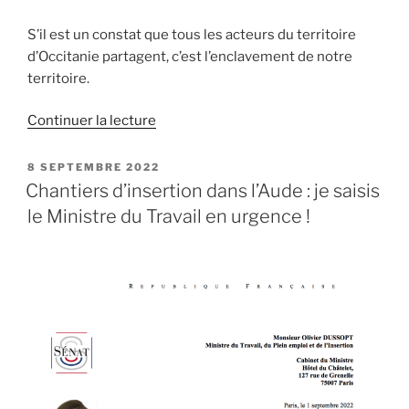
S’il est un constat que tous les acteurs du territoire
d’Occitanie partagent, c’est l’enclavement de notre
territoire.
Continuer la lecture
de
« La
ligne
PUBLIÉ
8 SEPTEMBRE 2022
LE
aérienne
Chantiers d’insertion dans l’Aude : je saisis
Carcassonne-
le Ministre du Travail en urgence !
Paris
permettrait
le
désenclavement
de
notre
territoire
! »