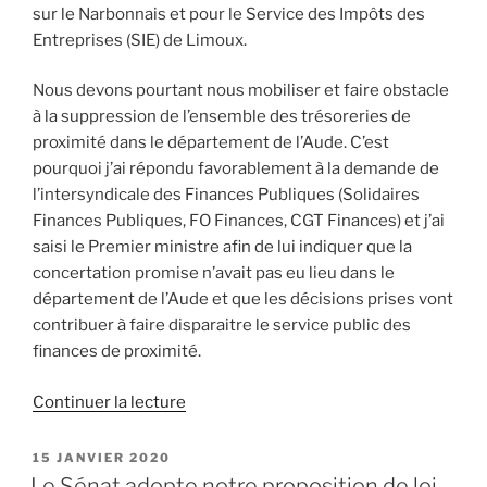
sur le Narbonnais et pour le Service des Impôts des
Entreprises (SIE) de Limoux.
Nous devons pourtant nous mobiliser et faire obstacle
à la suppression de l’ensemble des trésoreries de
proximité dans le département de l’Aude. C’est
pourquoi j’ai répondu favorablement à la demande de
l’intersyndicale des Finances Publiques (Solidaires
Finances Publiques, FO Finances, CGT Finances) et j’ai
saisi le Premier ministre afin de lui indiquer que la
concertation promise n’avait pas eu lieu dans le
département de l’Aude et que les décisions prises vont
contribuer à faire disparaitre le service public des
finances de proximité.
Continuer la lecture
de
« Mobilisons-
nous
PUBLIÉ
15 JANVIER 2020
LE
tous
Le Sénat adopte notre proposition de loi