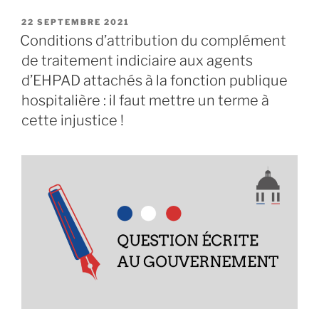
« Chantiers
d’insertion
PUBLIÉ
22 SEPTEMBRE 2021
LE
dans
Conditions d’attribution du complément
l’Aude
de traitement indiciaire aux agents
:
d’EHPAD attachés à la fonction publique
je
hospitalière : il faut mettre un terme à
saisis
cette injustice !
le
Ministre
du
Travail
en
urgence
! »