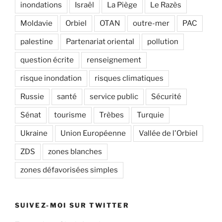
inondations
Israël
La Piège
Le Razès
Moldavie
Orbiel
OTAN
outre-mer
PAC
palestine
Partenariat oriental
pollution
question écrite
renseignement
risque inondation
risques climatiques
Russie
santé
service public
Sécurité
Sénat
tourisme
Trèbes
Turquie
Ukraine
Union Européenne
Vallée de l'Orbiel
ZDS
zones blanches
zones défavorisées simples
SUIVEZ-MOI SUR TWITTER