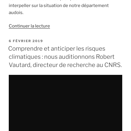
interpeller sur la situation de notre département
audois.
Continuer la lecture
de
« Assurances
et
PUBLIÉ
6 FÉVRIER 2019
LE
indemnisations
Comprendre et anticiper les risques
:
climatiques : nous auditionnons Robert
mon
Vautard, directeur de recherche au CNRS.
intervention
lors
de
l’audition
du
6
février
2019 »