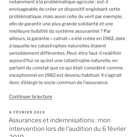
notamment à la problématique agricole : est-il
envisageable de créer un dispositif englobant cette
problématique, mais aussi celle du vent par exemple,
afin de garantir une plus grande solidarité et une
meilleure lisibilité du système assurantiel ? Par
ailleurs, la garantie « catnat » a été créée en 1982, date
à laquelle les catastrophes naturelles étaient
sensiblement différentes. Peut-être faut-il redéfinir
aujourd’hui ce qu’est une catastrophe naturelle, en
partant du constat que ce qui était considéré comme
exceptionnel en 1982 est devenu habituel. Il s’agirait
donc d’élargir le socle commun de l’assurance.
Continuer la lecture
de
« Quelles
adaptations
PUBLIÉ
6 FÉVRIER 2019
LE
du
Assurances et indemnisations : mon
régime
intervention lors de l’audition du 6 février
d’indemnisation