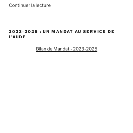
Continuer la lecture
de
« Comment
compenser,
pour
2023-2025 : UN MANDAT AU SERVICE DE
les
L’AUDE
communes,
le
Bilan de Mandat - 2023-2025
classement
de
terrains
en
zone
d’aléa
fort
? »