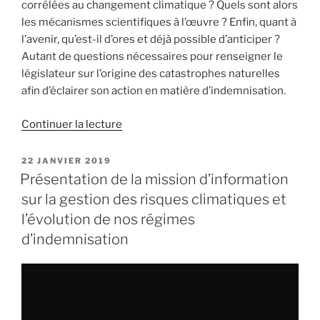
corrélées au changement climatique ? Quels sont alors
les mécanismes scientifiques à l’œuvre ? Enfin, quant à
l’avenir, qu’est-il d’ores et déjà possible d’anticiper ?
Autant de questions nécessaires pour renseigner le
législateur sur l’origine des catastrophes naturelles
afin d’éclairer son action en matière d’indemnisation.
Continuer la lecture
de
« Comprendre
et
PUBLIÉ
22 JANVIER 2019
LE
anticiper
Présentation de la mission d’information
les
sur la gestion des risques climatiques et
risques
l’évolution de nos régimes
climatiques :
d’indemnisation
nous
auditionnons
Robert
Vautard,
directeur