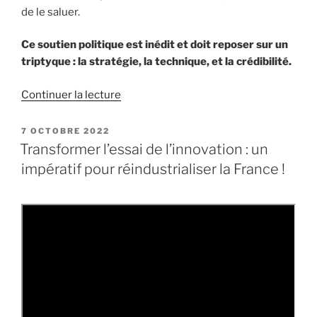
de le saluer.
Ce soutien politique est inédit et doit reposer sur un
triptyque : la stratégie, la technique, et la crédibilité.
Continuer la lecture
de
« 2022,
un
PUBLIÉ
7 OCTOBRE 2022
LE
tournant
Transformer l’essai de l’innovation : un
pour
impératif pour réindustrialiser la France !
la
défense
européenne
? »