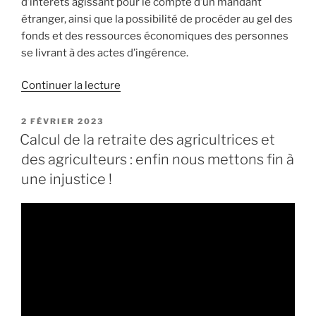
d’intérêts agissant pour le compte d’un mandant
étranger, ainsi que la possibilité de procéder au gel des
fonds et des ressources économiques des personnes
se livrant à des actes d’ingérence.
Continuer la lecture
de
« Proposition
de
PUBLIÉ
2 FÉVRIER 2023
LE
loi
Calcul de la retraite des agricultrices et
sur
des agriculteurs : enfin nous mettons fin à
les
une injustice !
ingérences
étrangères
:
bilan
de
son
examen
par