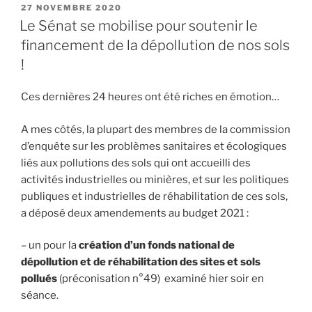
votons
PUBLIÉ
27 NOVEMBRE 2020
LE
pour
Le Sénat se mobilise pour soutenir le
les
financement de la dépollution de nos sols
crédits
!
du
budget
Ces dernières 24 heures ont été riches en émotion…
Gendarmerie
nationale,
A mes côtés, la plupart des membres de la commission
oui
d’enquête sur les problèmes sanitaires et écologiques
mais… »
liés aux pollutions des sols qui ont accueilli des
activités industrielles ou minières, et sur les politiques
publiques et industrielles de réhabilitation de ces sols,
a déposé deux amendements au budget 2021 :
– un pour la
création d’un fonds national de
dépollution et de réhabilitation des sites et sols
pollués
(préconisation n°49) examiné hier soir en
séance.