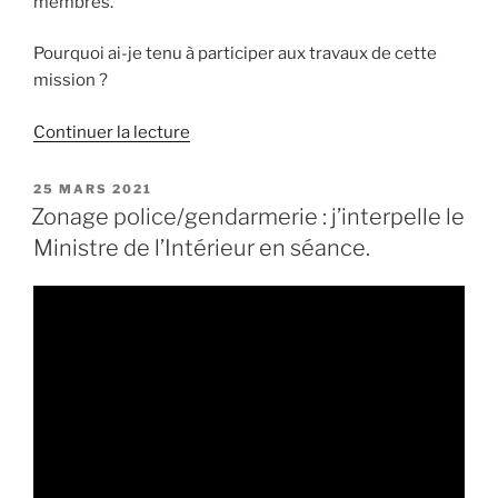
membres.
Pourquoi ai-je tenu à participer aux travaux de cette
mission ?
Continuer la lecture
de
« Transformer
l’essai
PUBLIÉ
25 MARS 2021
LE
de
Zonage police/gendarmerie : j’interpelle le
l’innovation
Ministre de l’Intérieur en séance.
:
un
impératif
pour
réindustrialiser
la
France
! »