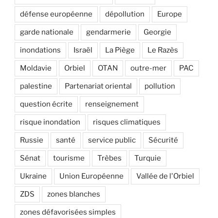
défense européenne
dépollution
Europe
garde nationale
gendarmerie
Georgie
inondations
Israël
La Piège
Le Razès
Moldavie
Orbiel
OTAN
outre-mer
PAC
palestine
Partenariat oriental
pollution
question écrite
renseignement
risque inondation
risques climatiques
Russie
santé
service public
Sécurité
Sénat
tourisme
Trèbes
Turquie
Ukraine
Union Européenne
Vallée de l'Orbiel
ZDS
zones blanches
zones défavorisées simples