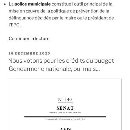
La
police municipale
constitue l’outil principal de la
mise en œuvre de la politique de prévention de la
délinquance décidée par le maire ou le président de
l’EPCI.
Continuer la lecture
de
« Proposition
de
PUBLIÉ
16 DÉCEMBRE 2020
LE
loi
Nous votons pour les crédits du budget
« Sécurité
Gendarmerie nationale, oui mais…
globale »
:
je
défends
la
complémentarité
des
forces
de