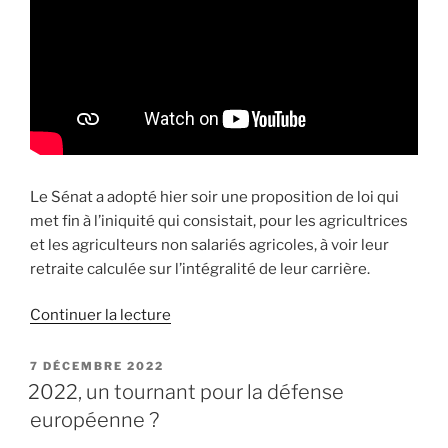
le
Sénat »
Le Sénat a adopté hier soir une proposition de loi qui
met fin à l’iniquité qui consistait, pour les agricultrices
et les agriculteurs non salariés agricoles, à voir leur
retraite calculée sur l’intégralité de leur carrière.
Continuer la lecture
de
« Calcul
de
PUBLIÉ
7 DÉCEMBRE 2022
LE
la
2022, un tournant pour la défense
retraite
européenne ?
des