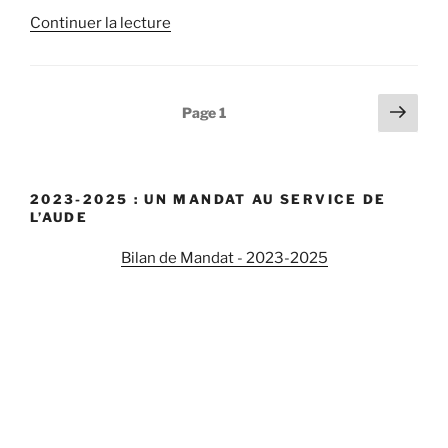
Continuer la lecture
de
« Le
Sénat
se
Navigation
Pag
Page
1
mobilise
suiv
des
pour
articles
soutenir
le
2023-2025 : UN MANDAT AU SERVICE DE
financement
L’AUDE
de
Bilan de Mandat - 2023-2025
la
dépollution
de
nos
sols
! »