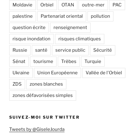
Moldavie
Orbiel
OTAN
outre-mer
PAC
palestine
Partenariat oriental
pollution
question écrite
renseignement
risque inondation
risques climatiques
Russie
santé
service public
Sécurité
Sénat
tourisme
Trèbes
Turquie
Ukraine
Union Européenne
Vallée de l'Orbiel
ZDS
zones blanches
zones défavorisées simples
SUIVEZ-MOI SUR TWITTER
Tweets by @GiseleJourda