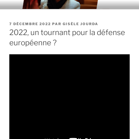
Aller
au
contenu
PUBLIÉ
7 DÉCEMBRE 2022
PAR
GISÈLE JOURDA
principal
LE
2022, un tournant pour la défense
européenne ?