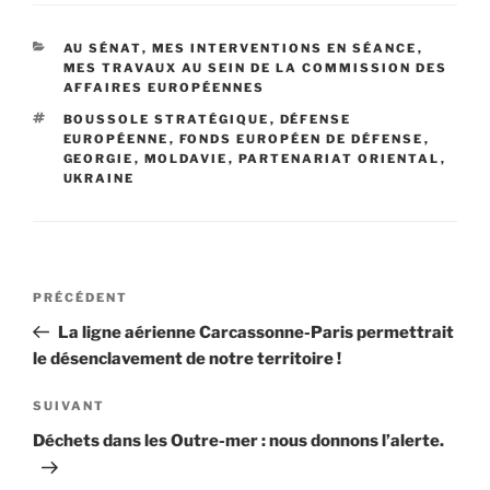
CATÉGORIES
AU SÉNAT
,
MES INTERVENTIONS EN SÉANCE
,
MES TRAVAUX AU SEIN DE LA COMMISSION DES
AFFAIRES EUROPÉENNES
ÉTIQUETTES
BOUSSOLE STRATÉGIQUE
,
DÉFENSE
EUROPÉENNE
,
FONDS EUROPÉEN DE DÉFENSE
,
GEORGIE
,
MOLDAVIE
,
PARTENARIAT ORIENTAL
,
UKRAINE
Navigation
PRÉCÉDENT
Article
de
précédent
La ligne aérienne Carcassonne-Paris permettrait
l’article
le désenclavement de notre territoire !
SUIVANT
Article
suivant
Déchets dans les Outre-mer : nous donnons l’alerte.