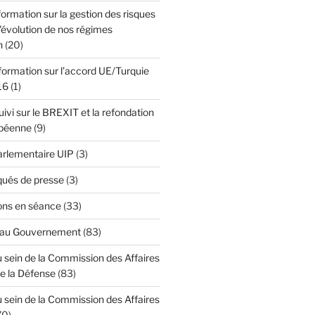
formation sur la gestion des risques
l'évolution de nos régimes
n
(20)
formation sur l’accord UE/Turquie
16
(1)
ivi sur le BREXIT et la refondation
opéenne
(9)
Parlementaire UIP
(3)
ués de presse
(3)
ons en séance
(33)
 au Gouvernement
(83)
 sein de la Commission des Affaires
de la Défense
(83)
 sein de la Commission des Affaires
70)