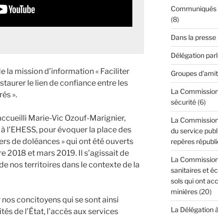
Communiqués de
(8)
Dans la presse
Délégation par
e la mission d’information « Faciliter
Groupes d'amit
estaurer le lien de confiance entre les
La Commission d
és ».
sécurité
(6)
accueilli Marie-Vic Ozouf-Marignier,
La Commission 
 à l’EHESS, pour évoquer la place des
du service publi
iers de doléances » qui ont été ouverts
repères républi
e 2018 et mars 2019. Il s’agissait de
La Commission 
de nos territoires dans le contexte de la
sanitaires et é
sols qui ont acc
minières
(20)
 nos concitoyens qui se sont ainsi
La Délégation 
tés de l’État, l’accès aux services