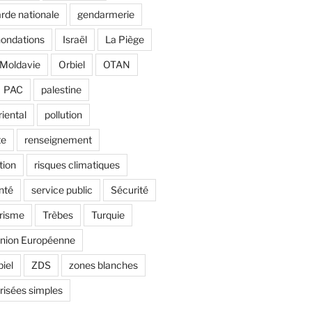
rde nationale
gendarmerie
nondations
Israël
La Piège
Moldavie
Orbiel
OTAN
PAC
palestine
riental
pollution
te
renseignement
tion
risques climatiques
nté
service public
Sécurité
risme
Trèbes
Turquie
nion Européenne
biel
ZDS
zones blanches
risées simples