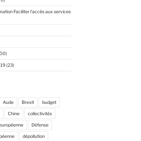
mation Faciliter l'accès aux services
00)
 19
(23)
Aude
Brexit
budget
Chine
collectivités
européenne
Défense
opéenne
dépollution