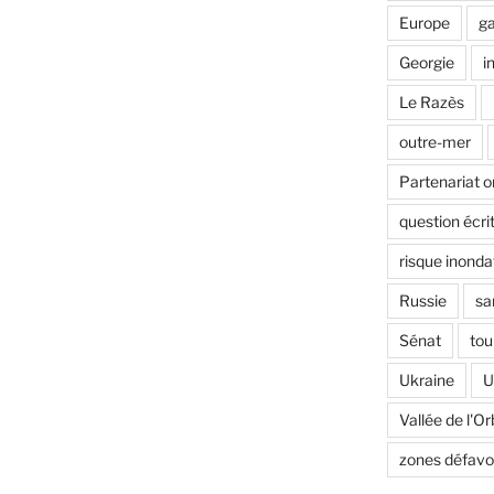
Europe
ga
Georgie
i
Le Razès
outre-mer
Partenariat o
question écri
risque inonda
Russie
sa
Sénat
tou
Ukraine
U
Vallée de l'Or
zones défavo