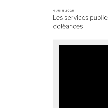
au
service
PUBLIÉ
4 JUIN 2025
public
LE
Les services public
:
doléances
modernise
sans
exclure. »