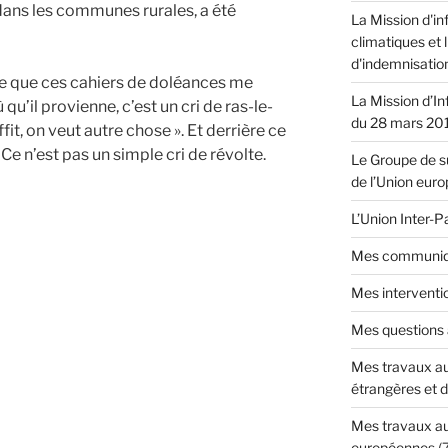
 dans les communes rurales, a été
La Mission d'in
climatiques et 
d'indemnisatio
ire que ces cahiers de doléances me
La Mission d’In
qu’il provienne, c’est un cri de ras-le-
du 28 mars 20
fit, on veut autre chose ». Et derrière ce
. Ce n’est pas un simple cri de révolte.
Le Groupe de su
de l’Union eur
L’Union Inter-
Mes communiq
Mes interventi
Mes questions
Mes travaux au
étrangères et 
»
Mes travaux au
européennes
(