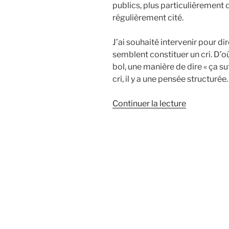
publics, plus particulièrement
régulièrement cité.
J’ai souhaité intervenir pour d
semblent constituer un cri. D’où 
bol, une manière de dire « ça suf
cri, il y a une pensée structurée
Continuer la lecture
de
« Les
services
publics
dans
les
cahiers
de
doléances 