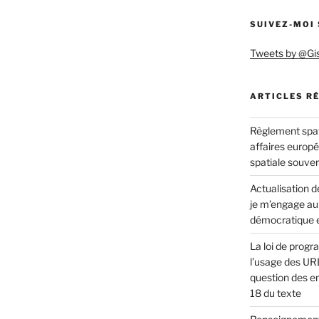
SUIVEZ-MOI
Tweets by @Gi
ARTICLES R
Règlement spat
affaires europ
spatiale souve
Actualisation de
je m’engage au
démocratique e
La loi de progr
l’usage des URL
question des en
18 du texte