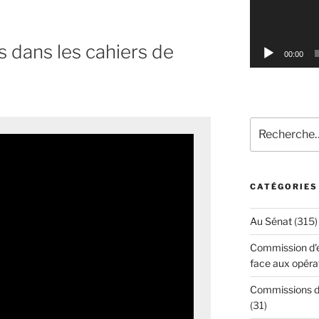
s dans les cahiers de
00:00
r
Recherche
pour
:
CATÉGORIES
Au Sénat
(315)
Commission d'en
face aux opéra
Commissions d'
(31)