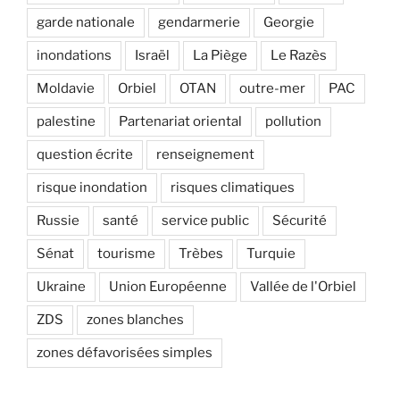
garde nationale
gendarmerie
Georgie
inondations
Israël
La Piège
Le Razès
Moldavie
Orbiel
OTAN
outre-mer
PAC
palestine
Partenariat oriental
pollution
question écrite
renseignement
risque inondation
risques climatiques
Russie
santé
service public
Sécurité
Sénat
tourisme
Trèbes
Turquie
Ukraine
Union Européenne
Vallée de l'Orbiel
ZDS
zones blanches
zones défavorisées simples