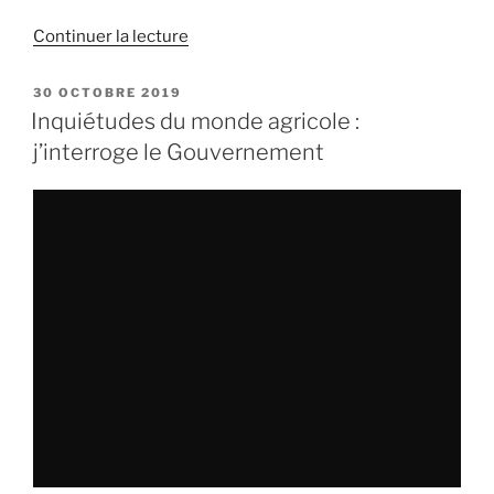
situation
des
Continuer la lecture
de
vignerons »
« Quelles
sont
PUBLIÉ
30 OCTOBRE 2019
LE
les
Inquiétudes du monde agricole :
politiques
j’interroge le Gouvernement
de
développement
des
territoires
ruraux
en
Croatie? »