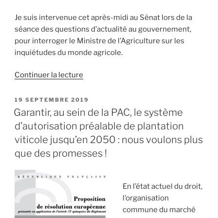
Je suis intervenue cet après-midi au Sénat lors de la
séance des questions d’actualité au gouvernement,
pour interroger le Ministre de l’Agriculture sur les
inquiétudes du monde agricole.
Continuer la lecture
de
« Inquiétudes
du
PUBLIÉ
19 SEPTEMBRE 2019
LE
monde
Garantir, au sein de la PAC, le système
agricole
d’autorisation préalable de plantation
:
viticole jusqu’en 2050 : nous voulons plus
j’interroge
que des promesses !
le
Gouvernement »
En l’état actuel du droit,
l’organisation
commune du marché