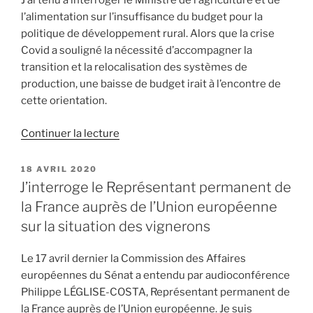
J’ai tenu à interroger le Ministre de l’agriculture et de
l’alimentation sur l’insuffisance du budget pour la
politique de développement rural. Alors que la crise
Covid a souligné la nécessité d’accompagner la
transition et la relocalisation des systèmes de
production, une baisse de budget irait à l’encontre de
cette orientation.
Continuer la lecture
de
« Insuffisance
du
PUBLIÉ
18 AVRIL 2020
LE
budget
J’interroge le Représentant permanent de
pour
la France auprès de l’Union européenne
la
sur la situation des vignerons
politique
de
Le 17 avril dernier la Commission des Affaires
développement
européennes du Sénat a entendu par audioconférence
rural
Philippe LÉGLISE-COSTA, Représentant permanent de
:
la France auprès de l’Union européenne. Je suis