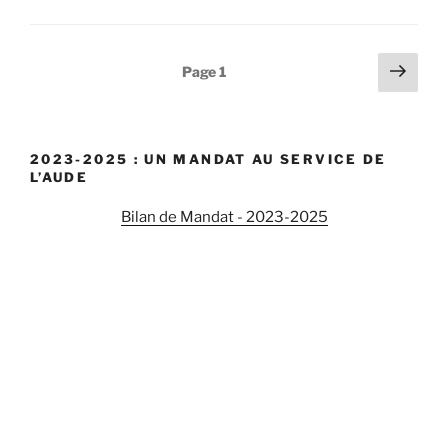
« Comment
le
Gouvernement
Navigation
Pag
Page
1
a-
suiv
des
t-
articles
il
élaboré
2023-2025 : UN MANDAT AU SERVICE DE
la
L’AUDE
cartographie
Bilan de Mandat - 2023-2025
des
zones
soumises
à
contrainte
naturelle
et
spécifique
? »