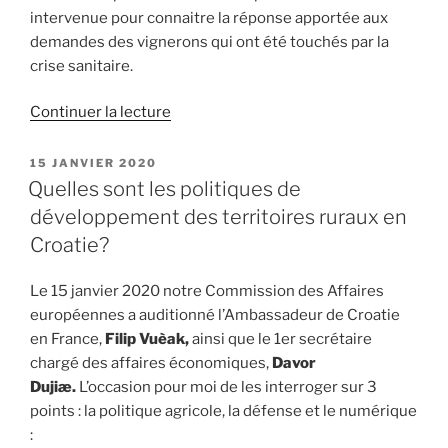
j’interroge
intervenue pour connaitre la réponse apportée aux
le
demandes des vignerons qui ont été touchés par la
ministre
crise sanitaire.
de
l’Agriculture »
Continuer la lecture
de
« J’interroge
le
PUBLIÉ
15 JANVIER 2020
LE
Représentant
Quelles sont les politiques de
permanent
développement des territoires ruraux en
de
Croatie?
la
France
Le 15 janvier 2020 notre Commission des Affaires
auprès
européennes a auditionné l’Ambassadeur de Croatie
de
en France,
Filip Vuèak,
ainsi que le 1er secrétaire
l’Union
chargé des affaires économiques,
Davor
européenne
Dujiæ.
L’occasion pour moi de les interroger sur 3
sur
points : la politique agricole, la défense et le numérique
la
: