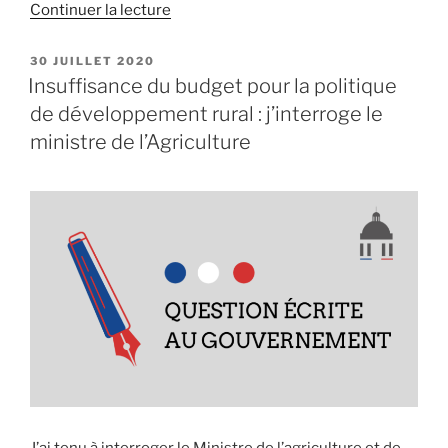
Continuer la lecture
de
« Les
établissements
PUBLIÉ
30 JUILLET 2020
LE
d’abattage
Insuffisance du budget pour la politique
non
de développement rural : j’interroge le
agréés
ministre de l’Agriculture
pourront
continuer
leur
activité,
y
compris
pour
la
vente
de
produits
transformés. »