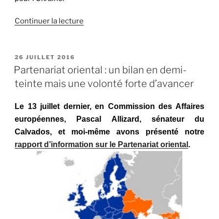
Continuer la lecture
de
« Situation
dans
le
PUBLIÉ
26 JUILLET 2016
LE
détroit
Partenariat oriental : un bilan en demi-
du
teinte mais une volonté forte d’avancer
Kertch
:
Le 13 juillet dernier, en Commission des Affaires
nous
européennes, Pascal Allizard, sénateur du
auditionnons
Calvados, et moi-même avons présenté notre
l’ambassadeur
rapport d’information sur le Partenariat oriental
.
d’Ukraine »