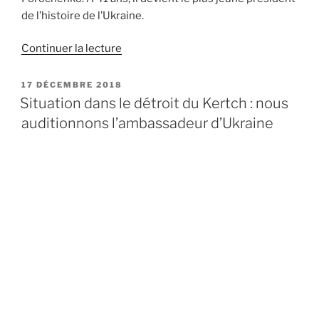
de l’histoire de l’Ukraine.
Continuer la lecture
de
« Élection
de
PUBLIÉ
17 DÉCEMBRE 2018
LE
Volodymyr
Situation dans le détroit du Kertch : nous
Zelensky
auditionnons l’ambassadeur d’Ukraine
:
quel
impact
sur
la
relation
UE-
Ukraine
? »