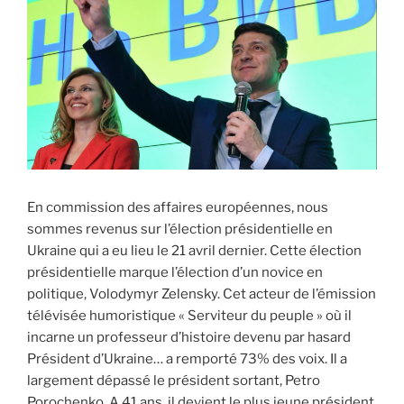
Ukraine,
quelles
sont
les
actions
que
comptent
mener
la
France
En commission des affaires européennes, nous
? »
sommes revenus sur l’élection présidentielle en
Ukraine qui a eu lieu le 21 avril dernier. Cette élection
présidentielle marque l’élection d’un novice en
politique, Volodymyr Zelensky. Cet acteur de l’émission
télévisée humoristique « Serviteur du peuple » où il
incarne un professeur d’histoire devenu par hasard
Président d’Ukraine… a remporté 73% des voix. Il a
largement dépassé le président sortant, Petro
Porochenko. A 41 ans, il devient le plus jeune président