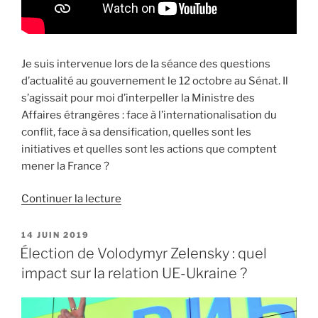
Je suis intervenue lors de la séance des questions
d’actualité au gouvernement le 12 octobre au Sénat. Il
s’agissait pour moi d’interpeller la Ministre des
Affaires étrangères : face à l’internationalisation du
conflit, face à sa densification, quelles sont les
initiatives et quelles sont les actions que comptent
mener la France ?
Continuer la lecture
de
« Face
à
PUBLIÉ
14 JUIN 2019
LE
l’internationalisation
Élection de Volodymyr Zelensky : quel
du
impact sur la relation UE-Ukraine ?
conflit
en