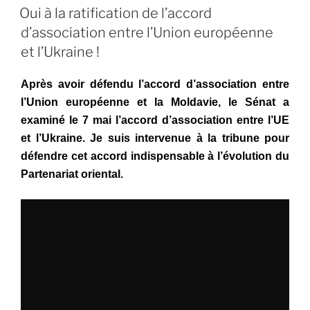
LE
bilan
Oui à la ratification de l’accord
en
d’association entre l’Union européenne
demi-
et l’Ukraine !
teinte
mais
Après avoir défendu l’accord d’association entre
une
l’Union européenne et la Moldavie, le Sénat a
volonté
examiné le 7 mai l’accord d’association entre l’UE
forte
et l’Ukraine. Je suis intervenue à la tribune pour
d’avancer »
défendre cet accord indispensable à l’évolution du
Partenariat oriental.