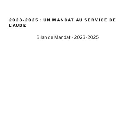
« Oui
à
la
2023-2025 : UN MANDAT AU SERVICE DE
ratification
L’AUDE
de
l’accord
Bilan de Mandat - 2023-2025
d’association
entre
l’Union
européenne
et
l’Ukraine
! »