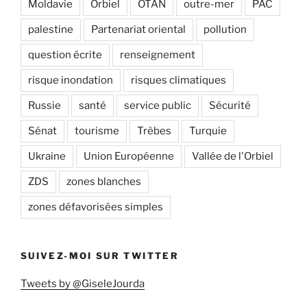
Moldavie
Orbiel
OTAN
outre-mer
PAC
palestine
Partenariat oriental
pollution
question écrite
renseignement
risque inondation
risques climatiques
Russie
santé
service public
Sécurité
Sénat
tourisme
Trèbes
Turquie
Ukraine
Union Européenne
Vallée de l'Orbiel
ZDS
zones blanches
zones défavorisées simples
SUIVEZ-MOI SUR TWITTER
Tweets by @GiseleJourda