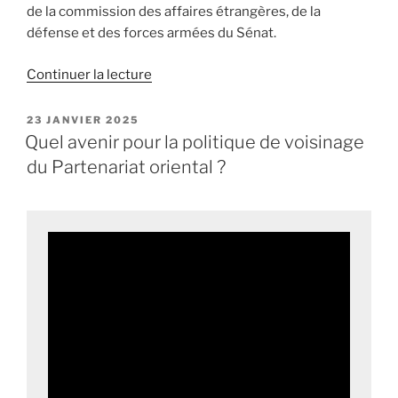
de la commission des affaires étrangères, de la
défense et des forces armées du Sénat.
Continuer la lecture
de
« La
délégation
PUBLIÉ
23 JANVIER 2025
LE
parlementaire
Quel avenir pour la politique de voisinage
au
du Partenariat oriental ?
renseignement
publie
son
rapport
d’activité
2023-
2024 »