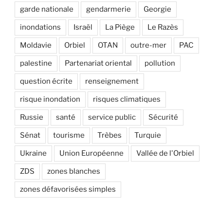
garde nationale
gendarmerie
Georgie
inondations
Israël
La Piège
Le Razès
Moldavie
Orbiel
OTAN
outre-mer
PAC
palestine
Partenariat oriental
pollution
question écrite
renseignement
risque inondation
risques climatiques
Russie
santé
service public
Sécurité
Sénat
tourisme
Trèbes
Turquie
Ukraine
Union Européenne
Vallée de l'Orbiel
ZDS
zones blanches
zones défavorisées simples