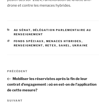
drone et contre les menaces hybrides.
CATÉGORIES
AU SÉNAT
,
DÉLÉGATION PARLEMENTAIRE AU
RENSEIGNEMENT
ÉTIQUETTES
FONDS SPÉCIAUX
,
MENACES HYBRIDES
,
RENSEIGNEMENT
,
RETEX
,
SAHEL
,
UKRAINE
Navigation
PRÉCÉDENT
Article
de
précédent
Mobiliser les réservistes après la fin de leur
l’article
contrat d’engagement : où en est-on de l’application
de cette mesure?
SUIVANT
Article