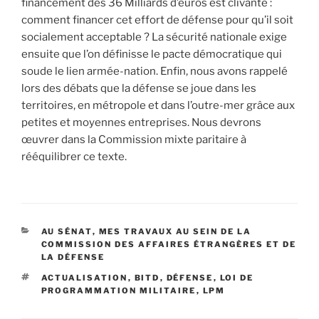
financement des 36 Milliards d’euros est clivante :
comment financer cet effort de défense pour qu’il soit
socialement acceptable ? La sécurité nationale exige
ensuite que l’on définisse le pacte démocratique qui
soude le lien armée-nation. Enfin, nous avons rappelé
lors des débats que la défense se joue dans les
territoires, en métropole et dans l’outre-mer grâce aux
petites et moyennes entreprises. Nous devrons
œuvrer dans la Commission mixte paritaire à
rééquilibrer ce texte.
CATÉGORIES
AU SÉNAT
,
MES TRAVAUX AU SEIN DE LA
COMMISSION DES AFFAIRES ÉTRANGÈRES ET DE
LA DÉFENSE
ÉTIQUETTES
ACTUALISATION
,
BITD
,
DÉFENSE
,
LOI DE
PROGRAMMATION MILITAIRE
,
LPM