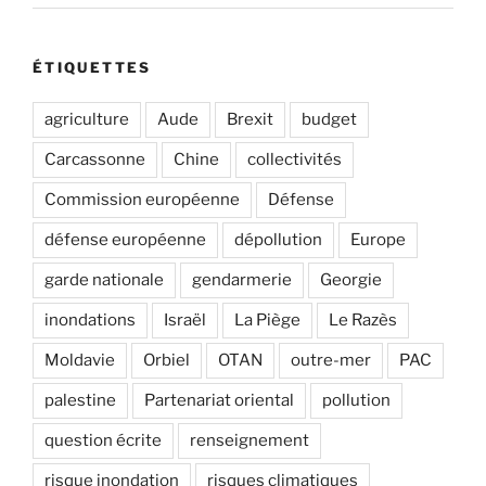
ÉTIQUETTES
agriculture
Aude
Brexit
budget
Carcassonne
Chine
collectivités
Commission européenne
Défense
défense européenne
dépollution
Europe
garde nationale
gendarmerie
Georgie
inondations
Israël
La Piège
Le Razès
Moldavie
Orbiel
OTAN
outre-mer
PAC
palestine
Partenariat oriental
pollution
question écrite
renseignement
risque inondation
risques climatiques