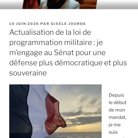
Aller
au
contenu
PUBLIÉ
10 JUIN 2026
PAR
GISÈLE JOURDA
principal
LE
Actualisation de la loi de
programmation militaire : je
m’engage au Sénat pour une
défense plus démocratique et plus
souveraine
Depuis
le début
de mon
mandat,
je me
suis