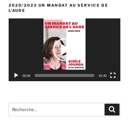
2020/2023 UN MANDAT AU SERVICE DE
L’AUDE
Lecteur
vidéo
00:00
03:40
Recherche
Reche
pour
: