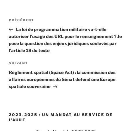
Navigation
PRÉCÉDENT
Article
de
précédent
La loi de programmation militaire va-t-elle
l’article
autoriser l’usage des URL pour le renseignement ? Je
pose la question des enjeux juridiques soulevés par
l’article 18 du texte
SUIVANT
Article
suivant
Règlement spatial (Space Act) : la commission des
affaires européennes du Sénat défend une Europe
spatiale souveraine
2023-2025 : UN MANDAT AU SERVICE DE
L’AUDE