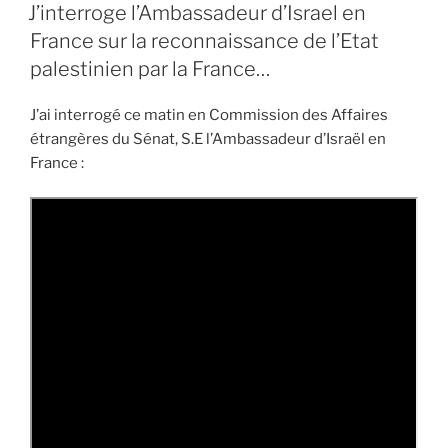
LE
reconnaissance
J’interroge l’Ambassadeur d’Israel en
de
France sur la reconnaissance de l’Etat
la
palestinien par la France…
Palestine
?
J’ai interrogé ce matin en Commission des Affaires
J’interroge
étrangères du Sénat, S.E l’Ambassadeur d’Israël en
le
France :
gouvernement »