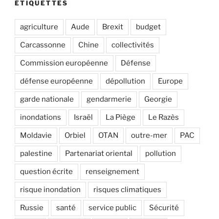
ÉTIQUETTES
agriculture
Aude
Brexit
budget
Carcassonne
Chine
collectivités
Commission européenne
Défense
défense européenne
dépollution
Europe
garde nationale
gendarmerie
Georgie
inondations
Israël
La Piège
Le Razès
Moldavie
Orbiel
OTAN
outre-mer
PAC
palestine
Partenariat oriental
pollution
question écrite
renseignement
risque inondation
risques climatiques
Russie
santé
service public
Sécurité