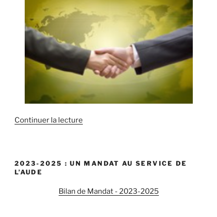
Continuer la lecture
de
« Retour
sur
l’initiative
2023-2025 : UN MANDAT AU SERVICE DE
française
L’AUDE
pour
la
Bilan de Mandat - 2023-2025
paix
au