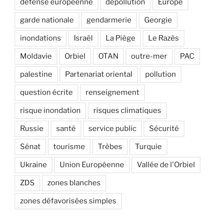
défense européenne
dépollution
Europe
garde nationale
gendarmerie
Georgie
inondations
Israël
La Piège
Le Razès
Moldavie
Orbiel
OTAN
outre-mer
PAC
palestine
Partenariat oriental
pollution
question écrite
renseignement
risque inondation
risques climatiques
Russie
santé
service public
Sécurité
Sénat
tourisme
Trèbes
Turquie
Ukraine
Union Européenne
Vallée de l'Orbiel
ZDS
zones blanches
zones défavorisées simples