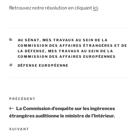
Retrouvez notre résolution en cliquant
ici
.
CATÉGORIES
AU SÉNAT
,
MES TRAVAUX AU SEIN DE LA
COMMISSION DES AFFAIRES ÉTRANGÈRES ET DE
LA DÉFENSE
,
MES TRAVAUX AU SEIN DE LA
COMMISSION DES AFFAIRES EUROPÉENNES
ÉTIQUETTES
DÉFENSE EUROPÉENNE
Navigation
PRÉCÉDENT
Article
de
précédent
La Commission d’enquête sur les ingérences
l’article
étrangères auditionne le ministre de l’Intérieur.
SUIVANT
Article