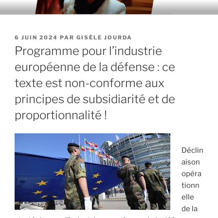
Aller
au
contenu
PUBLIÉ
6 JUIN 2024
PAR
GISÈLE JOURDA
principal
LE
Programme pour l’industrie
européenne de la défense : ce
texte est non-conforme aux
principes de subsidiarité et de
proportionnalité !
Déclin
aison
opéra
tionn
elle
de la