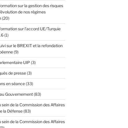
formation sur la gestion des risques
l'évolution de nos régimes
n
(20)
formation sur l’accord UE/Turquie
16
(1)
ivi sur le BREXIT et la refondation
opéenne
(9)
Parlementaire UIP
(3)
ués de presse
(3)
ons en séance
(33)
 au Gouvernement
(83)
 sein de la Commission des Affaires
de la Défense
(83)
 sein de la Commission des Affaires
70)