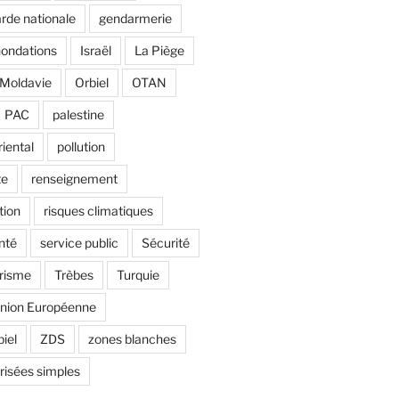
rde nationale
gendarmerie
nondations
Israël
La Piège
Moldavie
Orbiel
OTAN
PAC
palestine
riental
pollution
te
renseignement
tion
risques climatiques
nté
service public
Sécurité
risme
Trèbes
Turquie
nion Européenne
biel
ZDS
zones blanches
risées simples