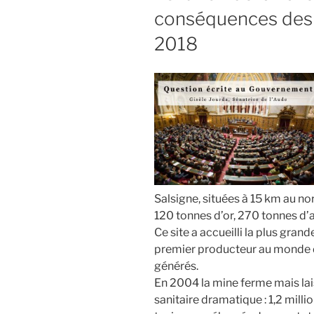
sols »
conséquences des 
réponse
en
2018
deçà
des
enjeux… »
Salsigne, situées à 15 km au n
120 tonnes d’or, 270 tonnes d’
Ce site a accueilli la plus gran
premier producteur au monde d
générés.
En 2004 la mine ferme mais lai
sanitaire dramatique : 1,2 mill