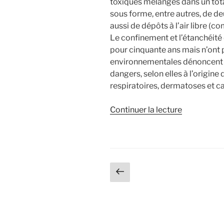
toxiques mélangés dans un tota
sous forme, entre autres, de de
aussi de dépôts à l’air libre (c
Le confinement et l’étanchéité 
pour cinquante ans mais n’ont 
environnementales dénoncent d
dangers, selon elles à l’origin
respiratoires, dermatoses et c
Continuer la lecture
de
« Pollution
de
la
vallée
Navigation
Page
de
précédente
l’Orbiel
des
et
articles
conséquen
des