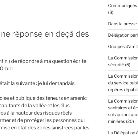
Communiqués de
(8)
s
Dans la presse
: une réponse en deçà des
Délégation par
n
Groupes d'amit
La Commission d
enfin!) de répondre à ma question écrite
sécurité
(6)
’Orbiel.
La Commission 
du service publi
it la suivante : je lui demandais :
repères républi
s
cise et publique des teneurs en arsenic
La Commission 
abitants de la vallée et les élus ;
sanitaires et é
es à la hauteur des risques réels
sols qui ont acc
rmer et de protéger les personnes qui
minières
(20)
mise en état des zones sinistrées par les
La Délégation 