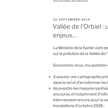
« Nous
demandon
la
PUBLIÉ
26 SEPTEMBRE 2019
création
LE
Vallée de l’Orbiel 
d’une
enjeux…
commissio
d’enquête
sur
La Ministre de la Santé vient (
les
sur la pollution de la Vallée de l
problèmes
sanitaires
Souvenons-nous, ma question éta
et
écologique
d’assurer une cartographie pré
liés
dans le sol et d’en informer les h
aux
de prendre les mesures sanitair
pollutions
encourus, et notamment d’info
des
interviennent encore pour la re
sols
inondations d’octobre 2018 ;