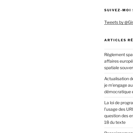
s
SUIVEZ-MOI
Tweets by @Gi
ARTICLES R
Règlement spat
affaires europ
spatiale souve
Actualisation de
je m’engage au
démocratique e
La loi de progr
l’usage des URL
question des en
18 du texte