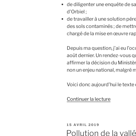
qui
de diligenter une enquête de sa
ont
d’Orbiel ;
accueilli
de travailler à une solution pér
des
des sols contaminés ; de mettr
activités
chargé de la mise en œuvre rap
industrielle
ou
Depuis ma question, j’ai eu l’oc
minières,
août dernier. Un rendez-vous qu
et
affirmer la décision du Ministèr
sur
non un enjeu national, malgré
les
politiques
Voici donc aujourd’hui le texte 
publiques
et
Continuer la lecture
de
industrielle
« Vallée
de
de
réhabilitat
l’Orbiel
de
PUBLIÉ
15 AVRIL 2019
:
LE
Pollution de la vallé
ces
une