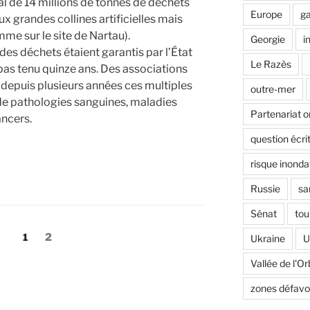
l de 14 millions de tonnes de déchets
Europe
ga
ux grandes collines artificielles mais
omme sur le site de Nartau).
Georgie
i
des déchets étaient garantis par l’État
Le Razès
pas tenu quinze ans. Des associations
epuis plusieurs années ces multiples
outre-mer
e de pathologies sanguines, maladies
Partenariat o
ancers.
question écri
risque inonda
Russie
sa
Sénat
tou
Page
1
Page
2
Ukraine
U
Vallée de l'Or
ces
zones défavo