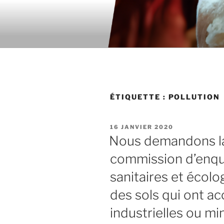
Aller
au
contenu
principal
ÉTIQUETTE : POLLUTION
PUBLIÉ
16 JANVIER 2020
LE
Nous demandons la
commission d’enqu
sanitaires et écolo
des sols qui ont acc
industrielles ou min