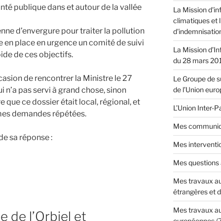
nté publique dans et autour de la vallée
La Mission d'in
climatiques et 
enne d’envergure pour traiter la pollution
d'indemnisatio
e en place en urgence un comité de suivi
La Mission d’In
ide de ces objectifs.
du 28 mars 20
s
casion de rencontrer la Ministre le 27
Le Groupe de su
i n’a pas servi à grand chose, sinon
de l’Union eur
e que ce dossier était local, régional, et
L’Union Inter-
 mes demandes répétées.
Mes communiq
de sa réponse :
Mes interventi
Mes questions
s
Mes travaux au
ion
étrangères et 
Mes travaux au
e de l’Orbiel et
européennes
(