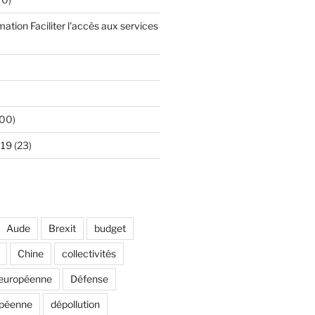
mation Faciliter l'accès aux services
00)
 19
(23)
Aude
Brexit
budget
Chine
collectivités
européenne
Défense
opéenne
dépollution