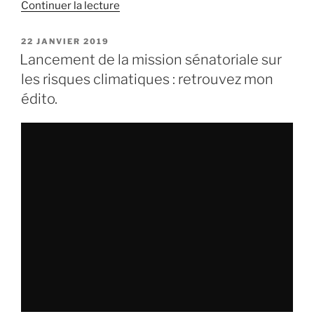
Continuer la lecture
de
« Comprendre
et
PUBLIÉ
22 JANVIER 2019
LE
anticiper
Lancement de la mission sénatoriale sur
les
les risques climatiques : retrouvez mon
risques
édito.
climatiques :
nous
auditionnons
Robert
Vautard,
directeur
de
recherche
au
CNRS. »