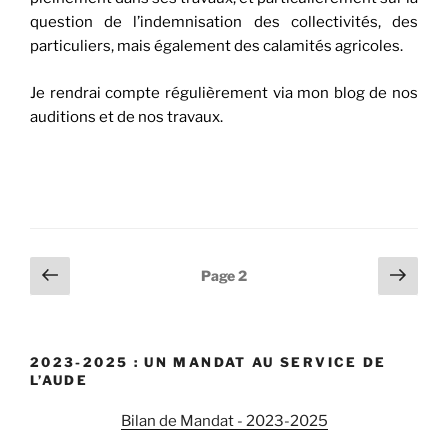
question de l’indemnisation des collectivités, des
particuliers, mais également des calamités agricoles.
Je rendrai compte régulièrement via mon blog de nos
auditions et de nos travaux.
Navigation
Page
Pag
Page
2
précédente
suiv
des
articles
2023-2025 : UN MANDAT AU SERVICE DE
L’AUDE
Bilan de Mandat - 2023-2025