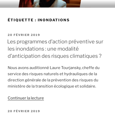
Aller
au
contenu
ÉTIQUETTE : INONDATIONS
principal
PUBLIÉ
20 FÉVRIER 2019
LE
Les programmes d’action préventive sur
les inondations : une modalité
d’anticipation des risques climatiques ?
Nous avons auditionné Laure Tourjansky, cheffe du
service des risques naturels et hydrauliques de la
direction générale de la prévention des risques du
ministère de la transition écologique et solidaire.
Continuer la lecture
de
« Les
programmes
PUBLIÉ
20 FÉVRIER 2019