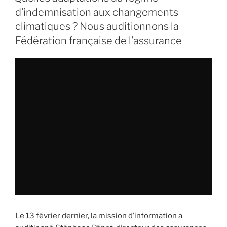
voix
d’indemnisation aux changements
des
climatiques ? Nous auditionnons la
sinistrés. »
Fédération française de l’assurance
Le 13 février dernier, la mission d’information a