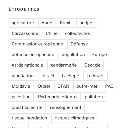
ÉTIQUETTES
agriculture
Aude
Brexit
budget
Carcassonne
Chine
collectivités
Commission européenne
Défense
défense européenne
dépollution
Europe
garde nationale
gendarmerie
Georgie
inondations
Israël
La Piège
Le Razès
Moldavie
Orbiel
OTAN
outre-mer
PAC
palestine
Partenariat oriental
pollution
question écrite
renseignement
risque inondation
risques climatiques