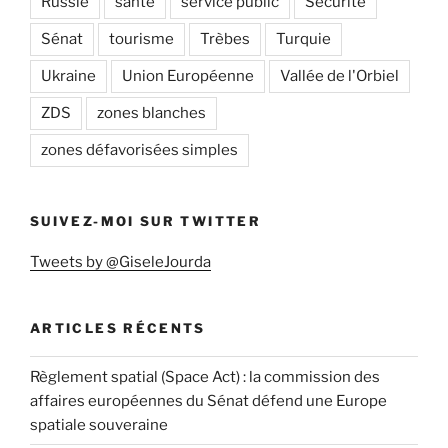
Russie
santé
service public
Sécurité
Sénat
tourisme
Trèbes
Turquie
Ukraine
Union Européenne
Vallée de l'Orbiel
ZDS
zones blanches
zones défavorisées simples
SUIVEZ-MOI SUR TWITTER
Tweets by @GiseleJourda
ARTICLES RÉCENTS
Règlement spatial (Space Act) : la commission des
affaires européennes du Sénat défend une Europe
spatiale souveraine