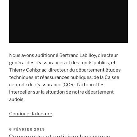
française
de
l’assurance »
Nous avons auditionné Bertrand Labilloy, directeur
général des réassurances et des fonds publics, et
Thierry Cohignac, directeur du département études
techniques et réassurances publiques, de la Caisse
centrale de réassurance (CCR). J’ai tenu à les
interpeller sur la situation de notre département
audois.
Continuer la lecture
de
« Assurances
et
PUBLIÉ
6 FÉVRIER 2019
LE
indemnisations