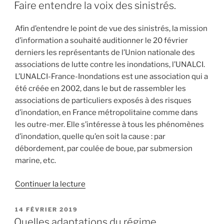
LE
d’action
Faire entendre la voix des sinistrés.
préventive
sur
Afin d’entendre le point de vue des sinistrés, la mission
les
d’information a souhaité auditionner le 20 février
inondations :
derniers les représentants de l’Union nationale des
une
associations de lutte contre les inondations, l’UNALCI.
modalité
L’UNALCI-France-Inondations est une association qui a
d’anticipation
été créée en 2002, dans le but de rassembler les
des
associations de particuliers exposés à des risques
risques
d’inondation, en France métropolitaine comme dans
climatiques ? »
les outre-mer. Elle s’intéresse à tous les phénomènes
d’inondation, quelle qu’en soit la cause : par
débordement, par coulée de boue, par submersion
marine, etc.
Continuer la lecture
de
« Faire
entendre
PUBLIÉ
14 FÉVRIER 2019
LE
la
Quelles adaptations du régime