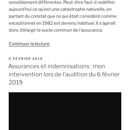
sensiblement différentes. Peut-être faut-il redéfinir
aujourd’hui ce qu’est une catastrophe naturelle, en
partant du constat que ce qui était considéré comme
exceptionnel en 1982 est devenu habituel. Il s’agirait
donc d’élargir le socle commun de l’assurance.
Continuer la lecture
de
« Quelles
adaptations
PUBLIÉ
6 FÉVRIER 2019
LE
du
Assurances et indemnisations : mon
régime
intervention lors de l’audition du 6 février
d’indemnisation
2019
aux
changements
climatiques ?
Nous
auditionnons
la
Fédération