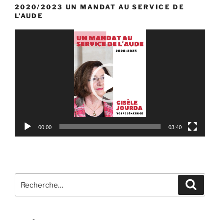
2020/2023 UN MANDAT AU SERVICE DE
L’AUDE
Lecteur
vidéo
00:00
03:40
Recherche
Reche
pour
: