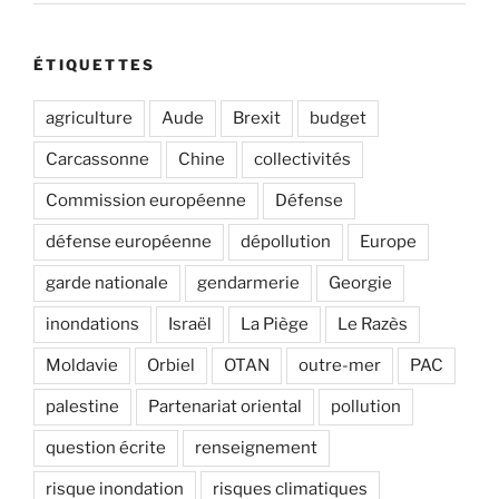
ÉTIQUETTES
agriculture
Aude
Brexit
budget
Carcassonne
Chine
collectivités
Commission européenne
Défense
défense européenne
dépollution
Europe
garde nationale
gendarmerie
Georgie
inondations
Israël
La Piège
Le Razès
Moldavie
Orbiel
OTAN
outre-mer
PAC
palestine
Partenariat oriental
pollution
question écrite
renseignement
risque inondation
risques climatiques