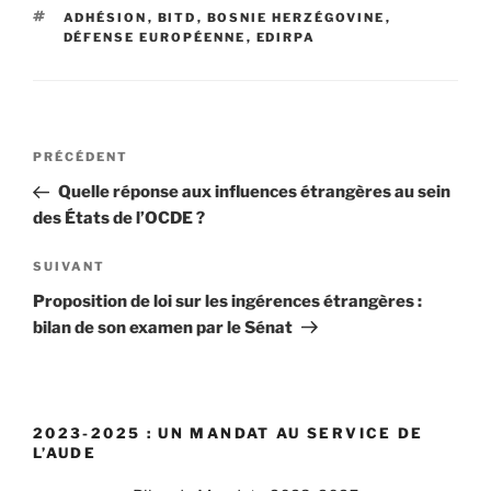
ÉTIQUETTES
ADHÉSION
,
BITD
,
BOSNIE HERZÉGOVINE
,
DÉFENSE EUROPÉENNE
,
EDIRPA
Navigation
PRÉCÉDENT
Article
de
précédent
Quelle réponse aux influences étrangères au sein
l’article
des États de l’OCDE ?
SUIVANT
Article
suivant
Proposition de loi sur les ingérences étrangères :
bilan de son examen par le Sénat
2023-2025 : UN MANDAT AU SERVICE DE
L’AUDE