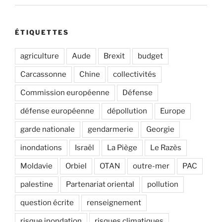
ÉTIQUETTES
agriculture
Aude
Brexit
budget
Carcassonne
Chine
collectivités
Commission européenne
Défense
défense européenne
dépollution
Europe
garde nationale
gendarmerie
Georgie
inondations
Israël
La Piège
Le Razès
Moldavie
Orbiel
OTAN
outre-mer
PAC
palestine
Partenariat oriental
pollution
question écrite
renseignement
risque inondation
risques climatiques