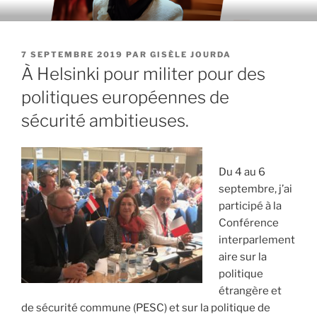
Aller
au
contenu
PUBLIÉ
7 SEPTEMBRE 2019
PAR
GISÈLE JOURDA
principal
LE
À Helsinki pour militer pour des
politiques européennes de
sécurité ambitieuses.
Du 4 au 6
septembre, j’ai
participé à la
Conférence
interparlement
aire sur la
politique
étrangère et
de sécurité commune (PESC) et sur la politique de