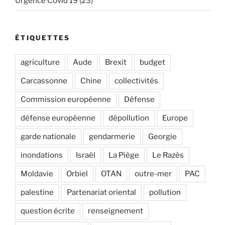
Urgence Covid 19
(23)
ÉTIQUETTES
agriculture
Aude
Brexit
budget
Carcassonne
Chine
collectivités
Commission européenne
Défense
défense européenne
dépollution
Europe
garde nationale
gendarmerie
Georgie
inondations
Israël
La Piège
Le Razès
Moldavie
Orbiel
OTAN
outre-mer
PAC
palestine
Partenariat oriental
pollution
question écrite
renseignement