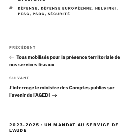
ÉTIQUETTES
DÉFENSE
,
DÉFENSE EUROPÉENNE
,
HELSINKI
,
PESC
,
PSDC
,
SÉCURITÉ
Navigation
PRÉCÉDENT
Article
de
précédent
Tous mobilisés pour la présence territoriale de
l’article
nos services fiscaux
SUIVANT
Article
suivant
J’interroge le ministre des Comptes publics sur
l’avenir de l’AGEDI
2023-2025 : UN MANDAT AU SERVICE DE
L’AUDE