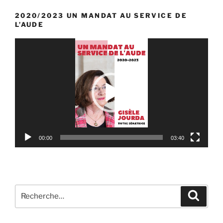
2020/2023 UN MANDAT AU SERVICE DE
L’AUDE
Lecteur
vidéo
00:00
03:40
Recherche
Reche
pour
: