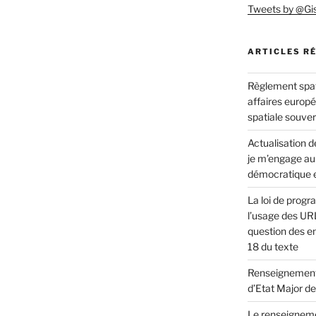
Tweets by @Gi
ARTICLES R
Règlement spat
affaires europ
spatiale souve
Actualisation de
je m’engage au
démocratique e
La loi de progr
l’usage des URL
question des en
18 du texte
Renseignement s
d’Etat Major 
Le renseignemen