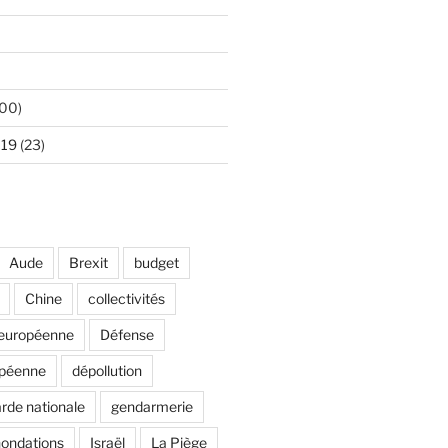
00)
 19
(23)
Aude
Brexit
budget
Chine
collectivités
européenne
Défense
opéenne
dépollution
rde nationale
gendarmerie
nondations
Israël
La Piège