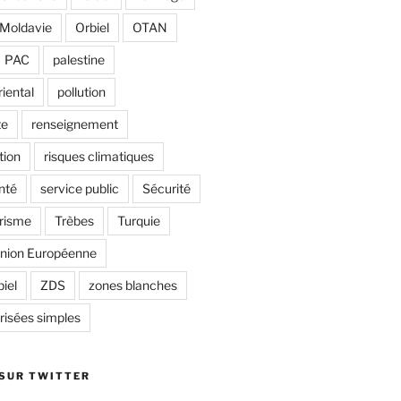
Moldavie
Orbiel
OTAN
PAC
palestine
riental
pollution
te
renseignement
tion
risques climatiques
nté
service public
Sécurité
risme
Trèbes
Turquie
nion Européenne
biel
ZDS
zones blanches
risées simples
 SUR TWITTER