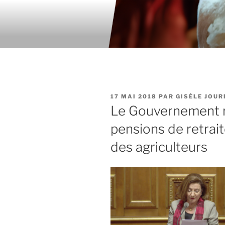
Aller
au
contenu
principal
PUBLIÉ
17 MAI 2018
PAR
GISÈLE JOUR
LE
Le Gouvernement re
pensions de retrait
des agriculteurs