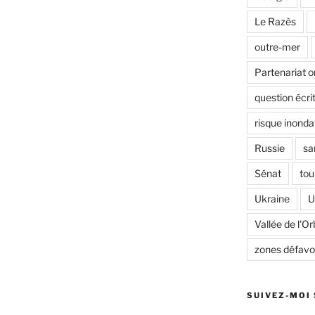
Le Razès
outre-mer
Partenariat o
question écri
risque inonda
Russie
sa
Sénat
tou
Ukraine
U
Vallée de l'Or
zones défavo
SUIVEZ-MOI