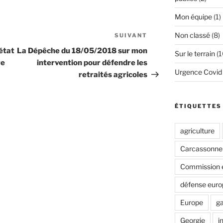
Mon équipe
(1)
Non classé
(8)
SUIVANT
Article
suivant
état
La Dépêche du 18/05/2018 sur mon
Sur le terrain
(1
re
intervention pour défendre les
Urgence Covid
retraités agricoles
ÉTIQUETTES
agriculture
Carcassonne
Commission 
défense eur
Europe
ga
Georgie
i