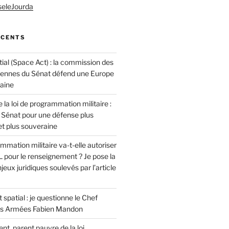
seleJourda
ÉCENTS
ial (Space Act) : la commission des
éennes du Sénat défend une Europe
raine
 la loi de programmation militaire :
 Sénat pour une défense plus
t plus souveraine
ammation militaire va-t-elle autoriser
 pour le renseignement ? Je pose la
jeux juridiques soulevés par l’article
patial : je questionne le Chef
des Armées Fabien Mandon
t, parent pauvre de la loi