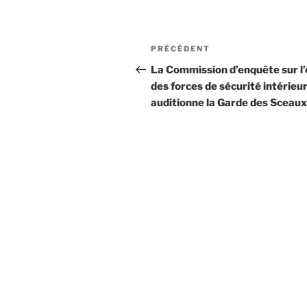
Navigation
PRÉCÉDENT
Article
de
précédent
La Commission d’enquête sur l’
des forces de sécurité intérieu
l’article
auditionne la Garde des Sceaux