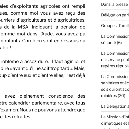
Dans la presse
les d’exploitants agricoles ont rempli
lègues, comme moi vous avez reçu des
Délégation par
rriers d’agriculteurs et d’agricultrices,
Groupes d'amit
fs de la MSA, indiquant la pension de
Et comme moi dans l’Aude, vous avez pu
La Commission d
 montants. Combien sont en dessous du
sécurité
(6)
able !
La Commission 
du service publi
roblème a assez duré. Il faut agir ici et
repères républi
re « avant qu’il ne soit trop tard ». Mais,
d’entre eux et d’entre elles, il est déjà
La Commission 
sanitaires et é
sols qui ont acc
minières
(20)
s avez pleinement conscience des
tre calendrier parlementaire, avec tous
La Délégation 
 d’examen. Nous ne pouvons attendre que
e des retraites.
La Mission d'in
climatiques et 