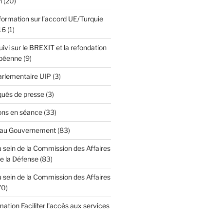
n
(20)
formation sur l’accord UE/Turquie
16
(1)
ivi sur le BREXIT et la refondation
opéenne
(9)
Parlementaire UIP
(3)
ués de presse
(3)
ons en séance
(33)
 au Gouvernement
(83)
 sein de la Commission des Affaires
de la Défense
(83)
 sein de la Commission des Affaires
70)
mation Faciliter l'accès aux services