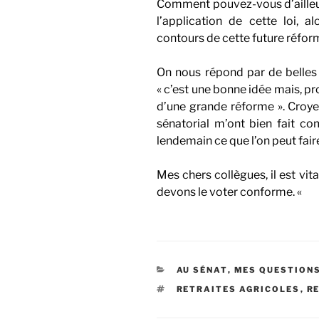
Comment pouvez-vous d’ailleu
l’application de cette loi, 
contours de cette future réfor
On nous répond par de belles 
« c’est une bonne idée mais, pro
d’une grande réforme ». Croye
sénatorial m’ont bien fait co
lendemain ce que l’on peut fair
Mes chers collègues, il est vit
devons le voter conforme. «
CATÉGORIES
AU SÉNAT
,
MES QUESTION
ÉTIQUETTES
RETRAITES AGRICOLES
,
R