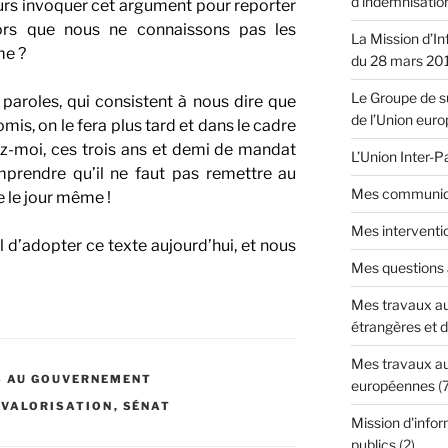
d'indemnisatio
rs invoquer cet argument pour reporter
alors que nous ne connaissons pas les
La Mission d’In
me ?
du 28 mars 20
Le Groupe de su
paroles, qui consistent à nous dire que
de l’Union eur
mis, on le fera plus tard et dans le cadre
z-moi, ces trois ans et demi de mandat
L’Union Inter-
mprendre qu’il ne faut pas remettre au
Mes communiq
e le jour même !
Mes interventi
al d’adopter ce texte aujourd’hui, et nous
Mes questions
Mes travaux au
étrangères et 
Mes travaux au
S AU GOUVERNEMENT
européennes
(
EVALORISATION
,
SÉNAT
Mission d'infor
publics
(2)