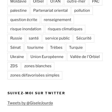
Moldavie
Orbiel
OTAN
outre-mer
PAC
palestine
Partenariat oriental
pollution
question écrite
renseignement
risque inondation
risques climatiques
Russie
santé
service public
Sécurité
Sénat
tourisme
Trèbes
Turquie
Ukraine
Union Européenne
Vallée de l'Orbiel
ZDS
zones blanches
zones défavorisées simples
SUIVEZ-MOI SUR TWITTER
Tweets by @GiseleJourda