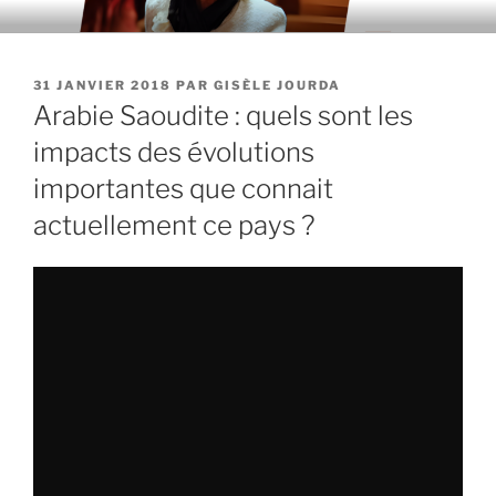
Aller
au
contenu
PUBLIÉ
31 JANVIER 2018
PAR
GISÈLE JOURDA
principal
LE
Arabie Saoudite : quels sont les
impacts des évolutions
importantes que connait
actuellement ce pays ?