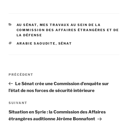
CATÉGORIES
AU SÉNAT
,
MES TRAVAUX AU SEIN DE LA
COMMISSION DES AFFAIRES ÉTRANGÈRES ET DE
LA DÉFENSE
ÉTIQUETTES
ARABIE SAOUDITE
,
SÉNAT
Navigation
PRÉCÉDENT
Article
de
précédent
Le Sénat crée une Commission d’enquête sur
l’article
l’état de nos forces de sécurité intérieure
SUIVANT
Article
suivant
Situation en Syrie : la Commission des Affaires
étrangères auditionne Jérôme Bonnafont